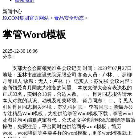
联系我们
新闻中心
J9.COM集团官方网站
>
食品安全动态
>
掌管Word模板
2025-12-30 16:06
分享:
支部大会会商领受准备会议记实 时间：2023年07月27日
地址：玉林市建建设想院无限公司 参会人员：卢林、、罗柳
丹等18人 缺席：无人：卢林（） 记实人：苏先强 会议内容：
会商领受肖月同志为准备的问题。 本次支部大会有表决权的
正式33名，实到会18名，合适人数。 一、肖月同志报告请示
本人对党的认识、动机及相关环境。 肖月同志： 二、引见人
引见肖月同志相关环境， 苏先强同志： 李智同志：熊猫办公
专注精品Word模板，为您供给掌管Word模板下载，掌管word
及图片均可编纂点窜替代，公式及文字也能够添加删除等编纂
操做，免费注册，平台同时也供给商务word模板，简历
word，word培训等各类各样的word模板，更多word模板就正