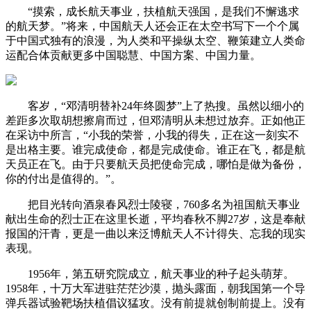
“摸索，成长航天事业，扶植航天强国，是我们不懈逃求
的航天梦。”将来，中国航天人还会正在太空书写下一个个属
于中国式独有的浪漫，为人类和平操纵太空、鞭策建立人类命
运配合体贡献更多中国聪慧、中国方案、中国力量。
客岁，“邓清明替补24年终圆梦”上了热搜。虽然以细小的
差距多次取胡想擦肩而过，但邓清明从未想过放弃。正如他正
在采访中所言，“小我的荣誉，小我的得失，正在这一刻实不
是出格主要。谁完成使命，都是完成使命。谁正在飞，都是航
天员正在飞。由于只要航天员把使命完成，哪怕是做为备份，
你的付出是值得的。”。
把目光转向酒泉春风烈士陵寝，760多名为祖国航天事业
献出生命的烈士正在这里长逝，平均春秋不脚27岁，这是奉献
报国的汗青，更是一曲以来泛博航天人不计得失、忘我的现实
表现。
1956年，第五研究院成立，航天事业的种子起头萌芽。
1958年，十万大军进驻茫茫沙漠，抛头露面，朝我国第一个导
弹兵器试验靶场扶植倡议猛攻。没有前提就创制前提上。没有