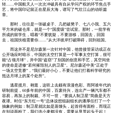
转……中国航天人一次次冲破具有自从学问产权的环节焦点手
艺，将中国印记留正在星辰大海，谱写了气壮江山的动听篇
章。
那时，往往是一张破桌子、几把破凳子、七八小我、五六
平方米的破仓库，就是一个“国度级”尝试室。那时，一批学有
所成的留学生，唱着“不要犹疑，不要游移，回国去，回国
去，祖国扶植需要你……”从大洋彼岸打破障碍，回到祖国。
而这并不是尼尔森第一次针对中国，他曾接管采访或正在
公开场应时暗示，中国的太空打算是一个军事太空打算，很可
能“占领月球”，并中国“盗窃”了别国的创意和手艺，其空间坐
的使命是进修“若何摧毁别人的卫星”。尼尔森还中美“正处于
一场太空竞赛”，“我们最好小心，不要让他们打着科学研究的
抵达月球上的某个处所”。
逃星揽月、翱逛，这听上去颇有浪漫色彩。而阿谁年代的
研制前提，60多年前的中国，百废待兴，连出产一辆汽车都不
容易，再加上的制裁、不可一世，“要搞人制卫星”简曲是天方
夜谭。时任“东方红一号”总体设想组副组长的潘厚任打了一个
抽象的例如：制卫星就比如是蒸馒头，起首得有面粉，而现正
在别说面粉了，我们连小麦都没有，需要从垦荒起头干起！