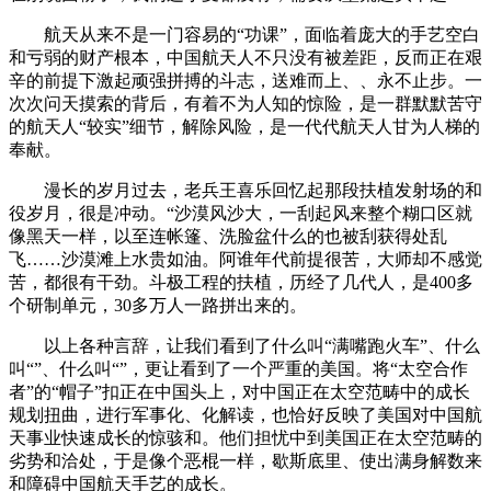
航天从来不是一门容易的“功课”，面临着庞大的手艺空白
和亏弱的财产根本，中国航天人不只没有被差距，反而正在艰
辛的前提下激起顽强拼搏的斗志，送难而上、、永不止步。一
次次问天摸索的背后，有着不为人知的惊险，是一群默默苦守
的航天人“较实”细节，解除风险，是一代代航天人甘为人梯的
奉献。
漫长的岁月过去，老兵王喜乐回忆起那段扶植发射场的和
役岁月，很是冲动。“沙漠风沙大，一刮起风来整个糊口区就
像黑天一样，以至连帐篷、洗脸盆什么的也被刮获得处乱
飞……沙漠滩上水贵如油。阿谁年代前提很苦，大师却不感觉
苦，都很有干劲。斗极工程的扶植，历经了几代人，是400多
个研制单元，30多万人一路拼出来的。
以上各种言辞，让我们看到了什么叫“满嘴跑火车”、什么
叫“”、什么叫“”，更让看到了一个严重的美国。将“太空合作
者”的“帽子”扣正在中国头上，对中国正在太空范畴中的成长
规划扭曲，进行军事化、化解读，也恰好反映了美国对中国航
天事业快速成长的惊骇和。他们担忧中到美国正在太空范畴的
劣势和洽处，于是像个恶棍一样，歇斯底里、使出满身解数来
和障碍中国航天手艺的成长。