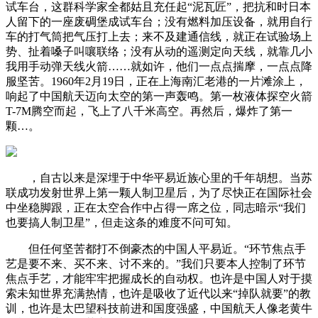
试车台，这群科学家全都姑且充任起“泥瓦匠”，把抗和时日本
人留下的一座废碉堡成试车台；没有燃料加压设备，就用自行
车的打气筒把气压打上去；来不及建通信线，就正在试验场上
势、扯着嗓子叫嚷联络；没有从动的遥测定向天线，就靠几小
我用手动弹天线火箭……就如许，他们一点点揣摩，一点点降
服坚苦。1960年2月19日，正在上海南汇老港的一片滩涂上，
响起了中国航天迈向太空的第一声轰鸣。第一枚液体探空火箭
T-7M腾空而起，飞上了八千米高空。再然后，爆炸了第一
颗…。
，自古以来是深埋于中华平易近族心里的千年胡想。当苏
联成功发射世界上第一颗人制卫星后，为了尽快正在国际社会
中坐稳脚跟，正在太空合作中占得一席之位，同志暗示“我们
也要搞人制卫星”，但走这条的难度不问可知。
但任何坚苦都打不倒豪杰的中国人平易近。“环节焦点手
艺是要不来、买不来、讨不来的。”我们只要本人控制了环节
焦点手艺，才能牢牢把握成长的自动权。也许是中国人对于摸
索未知世界充满热情，也许是吸收了近代以来“掉队就要”的教
训，也许是太巴望科技前进和国度强盛，中国航天人像老黄牛