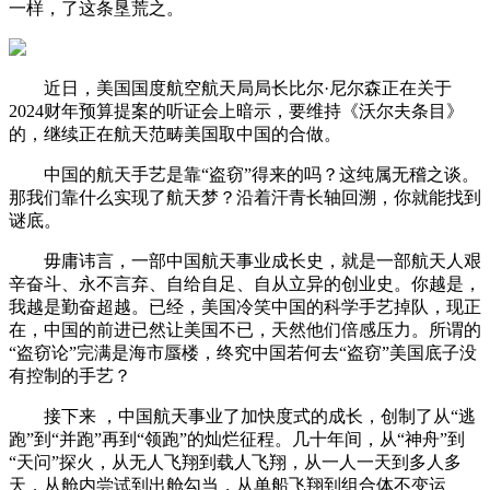
一样，了这条垦荒之。
近日，美国国度航空航天局局长比尔·尼尔森正在关于
2024财年预算提案的听证会上暗示，要维持《沃尔夫条目》
的，继续正在航天范畴美国取中国的合做。
中国的航天手艺是靠“盗窃”得来的吗？这纯属无稽之谈。
那我们靠什么实现了航天梦？沿着汗青长轴回溯，你就能找到
谜底。
毋庸讳言，一部中国航天事业成长史，就是一部航天人艰
辛奋斗、永不言弃、自给自足、自从立异的创业史。你越是，
我越是勤奋超越。已经，美国冷笑中国的科学手艺掉队，现正
在，中国的前进已然让美国不已，天然他们倍感压力。所谓的
“盗窃论”完满是海市蜃楼，终究中国若何去“盗窃”美国底子没
有控制的手艺？
接下来 ，中国航天事业了加快度式的成长，创制了从“逃
跑”到“并跑”再到“领跑”的灿烂征程。几十年间，从“神舟”到
“天问”探火，从无人飞翔到载人飞翔，从一人一天到多人多
天，从舱内尝试到出舱勾当，从单船飞翔到组合体不变运