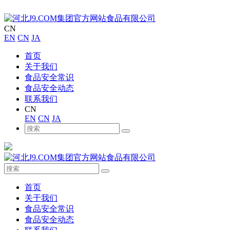
CN
EN
CN
JA
首页
关于我们
食品安全常识
食品安全动态
联系我们
CN
EN
CN
JA
首页
关于我们
食品安全常识
食品安全动态