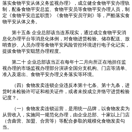
落实食物平安从体义务监视办理》，成立健全食物平安办理轨
制，配备食物平安总监、食物平安员等食物平安办理人员，制
定《食物平安总监职责》《食物平安员守则》等，严酷落实食
物平安从体义务。
第十五条 企业总部该当连系现实，通过成立食物平安消
息化办理平台等消息化体例，对食物进货检验、储存配送、放
哨查抄、人员办理等食物平安风险管控环境进行电子化记实，
提拔食物平安聪慧办理程度。
第二十 企业总部该当正在每年十二月向所正在地担任监
视办理的市场监视办理部分演讲全国分支机构、门店等清单、
准入及退出、食物平安办理义务落实等环境。
（四）食物发卖连锁企业违反本第十七条、第十九条，进
货时未检验许可证和相关证件，或者未按成立并恪守进货检验
记度？。
（一）食物发卖连锁运营，是用统一品牌，以食物发卖为
从营收入，实施同一规范化办理，由企业总部、十家以上门店
（含曲营、加盟、合营等）等配合参取的规模化食物发卖勾
当。