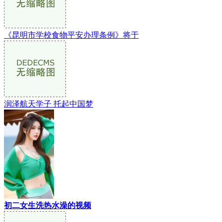
《昆明市学校食物平安办理条例》将于
润泽航天学子 托起中国梦
初二女生洗热水澡的视频