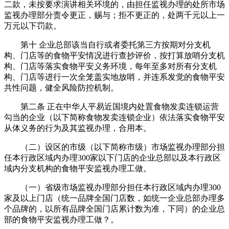
二款，未按要求演讲相关环境的，由担任监视办理的处所市场
监视办理部分责令更正，赐与；拒不更正的，处两千元以上一
万元以下罚款。
第十 企业总部该当自行或者委托第三方按期对分支机
构、门店等的食物平安情况进行查抄评价，按打算放哨分支机
构、门店等落实食物平安义务环境，每年至多对所有分支机
构、门店等进行一次全笼盖实地放哨，并连系发觉的食物平安
共性问题，健全风险防控机制。
第二条 正在中华人平易近国境内处置食物发卖连锁运营
勾当的企业（以下简称食物发卖连锁企业）依法落实食物平安
从体义务的行为及其监视办理，合用本。
（二）设区的市级（以下简称市级）市场监视办理部分担
任本行政区域内办理300家以下门店的企业总部以及本行政区
域内分支机构的食物平安监视办理工做。
（一）省级市场监视办理部分担任本行政区域内办理300
家及以上门店（统一品牌全国门店数，如统一企业总部办理多
个品牌的，以所有品牌全国门店累计数为准，下同）的企业总
部的食物平安监视办理工做？。