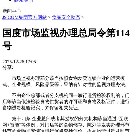
联系我们
新闻中心
J9.COM集团官方网站
>
食品安全动态
>
国度市场监视办理总局令第114
号
2025-12-26 17:05
分享:
市场监视办理部分该当按照食物发卖连锁企业的运营模
式、企业规模、风险品级等，采纳有针对性的监视办理办法。
不由企业总部或者分支机构同一履行进货检验权利的，门
店等该当依法检验食物供货者的许可证和食物及格证件，进行
食物进货检验记实，并保留相关凭证。
第十四条 企业总部或者其授权的分支机构该当通过“互联
网+智能”等体例，对门店等的食物储存、陈列等发卖办理环节
环节的食物平安情况进行沉点查抄评价，提高运营过程及时节