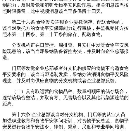
制能力，及时发觉和消弭食物平安风险现患。相关消息该当按
照时限保留，此中视频消息该当至多保留十四天。
第二十六条 食物发卖连锁企业委托储存、配送食物的，
该当对受托方的食物平安保障能力进行审核，并监视受托方按
照本第二十四条、第二十五条的储存、配送食物。
分支机构正在日管控、周排查、月安排中发觉食物平安风
险现患的，该当当即采纳防备管控办法，并及时向企业总部报
送。
门店等发觉企业总部或者分支机构供应的食物不合适食物
平安要求的，该当当即遏制发卖，采纳办法消弭食物平安风险
现患，并及时向供应食物的分支机构或者企业总部反馈。
（二）具有取运营的食物品种、数量相顺应的储存场合，
连结该场合整洁，并取有毒、无害场合以及其他污染源连结的
距离。
第十六条 企业总部该当对分支机构、门店等的从业人员
加强职业教育和食物平安学问培训，对食物平安总监、食物平
安员进行食物平安法令、律例、规章、尺度和专业学问培训、