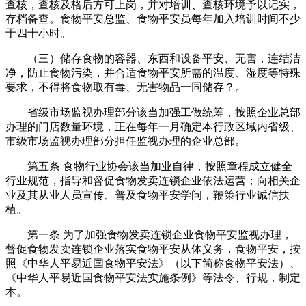
查核，查核及格后方可上岗，并对培训、查核环境予以记实，
存档备查。食物平安总监、食物平安员每年加入培训时间不少
于四十小时。
（三）储存食物的容器、东西和设备平安、无害，连结洁
净，防止食物污染，并合适食物平安所需的温度、湿度等特殊
要求，不得将食物取有毒、无害物品一同储存？。
省级市场监视办理部分该当加强工做统筹，按照企业总部
办理的门店数量环境，正在每年一月确定本行政区域内省级、
市级市场监视办理部分担任监视办理的企业总部。
第五条 食物行业协会该当加业自律，按照章程成立健全
行业规范，指导和督促食物发卖连锁企业依法运营；向相关企
业及其从业人员宣传、普及食物平安学问，鞭策行业诚信扶
植。
第一条 为了加强食物发卖连锁企业食物平安监视办理，
督促食物发卖连锁企业落实食物平安从体义务，食物平安，按
照《中华人平易近国食物平安法》（以下简称食物平安法）、
《中华人平易近国食物平安法实施条例》等法令、行规，制定
本。