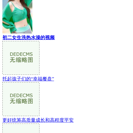
初二女生洗热水澡的视频
托起孩子们的“幸福餐盘”
更好统筹高质量成长和高程度平安