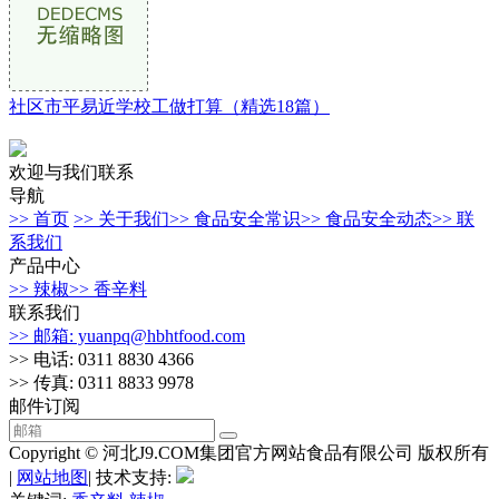
社区市平易近学校工做打算（精选18篇）
欢迎与我们联系
导航
>> 首页
>> 关于我们
>> 食品安全常识
>> 食品安全动态
>> 联
系我们
产品中心
>> 辣椒
>> 香辛料
联系我们
>> 邮箱: yuanpq@hbhtfood.com
>> 电话: 0311 8830 4366
>> 传真: 0311 8833 9978
邮件订阅
Copyright © 河北J9.COM集团官方网站食品有限公司 版权所有
|
网站地图
| 技术支持: