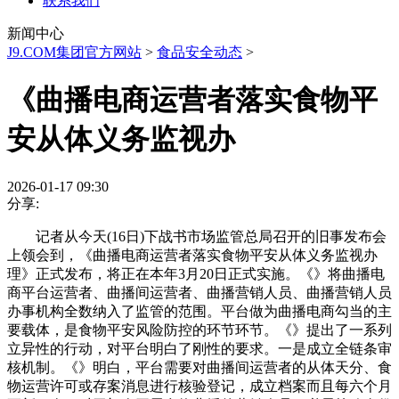
联系我们
新闻中心
J9.COM集团官方网站
>
食品安全动态
>
《曲播电商运营者落实食物平
安从体义务监视办
2026-01-17 09:30
分享:
记者从今天(16日)下战书市场监管总局召开的旧事发布会
上领会到，《曲播电商运营者落实食物平安从体义务监视办
理》正式发布，将正在本年3月20日正式实施。《》将曲播电
商平台运营者、曲播间运营者、曲播营销人员、曲播营销人员
办事机构全数纳入了监管的范围。平台做为曲播电商勾当的主
要载体，是食物平安风险防控的环节环节。《》提出了一系列
立异性的行动，对平台明白了刚性的要求。一是成立全链条审
核机制。《》明白，平台需要对曲播间运营者的从体天分、食
物运营许可或存案消息进行核验登记，成立档案而且每六个月