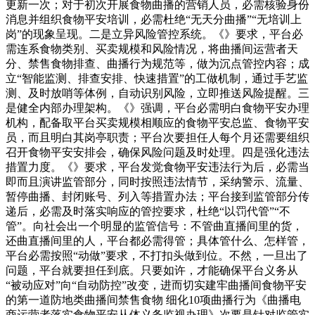
更新一次；对于初次开展食物曲播的营销人员，必需核验身份
消息并组织食物平安培训，必需杜绝“无天分曲播”“无培训上
岗”的现象呈现。二是立异风险管控系统。《》要求，平台必
需连系食物类别、买卖规模和风险情况，将曲播间运营者天
分、禁售食物排查、曲播行为规范等，做为沉点管控内容；成
立“智能监测、排查安排、快速措置”的工做机制，通过手艺监
测、及时放哨等体例，自动识别风险，立即推送风险提醒。三
是健全内部办理架构。《》强调，平台必需明白食物平安办理
机构，配备取平台买卖规模相顺应的食物平安总监、食物平安
员，而且明白其岗亭职责；平台次要担任人每个月还需要组织
召开食物平安安排会，确保风险问题及时处理。四是强化违法
措置力度。《》要求，平台发觉食物平安违法行为后，必需当
即而且演讲监管部分，同时按照违法情节，采纳警示、流量、
暂停曲播、封闭账号、列入等措置办法；平台接到监管部分传
递后，必需及时落实响应的管控要求，杜绝“以罚代管”“不
管”。向社会出一个明显的监管信号：不管曲直播间里的货，
还曲直播间里的人，平台都必需得管；具体管什么、怎样管，
平台必需按照“动做”要求，不打扣头做到位。不然，一旦出了
问题，平台就要担任到底。只要如许，才能确保平台义务从
“被动应对”向“自动防控”改变，进而切实建牢曲播间食物平安
的第一道防地类曲播间禁售食物 细化10项曲播行为《曲播电
商运营者落实食物平安从体义务监视办理》次要是针对监管实