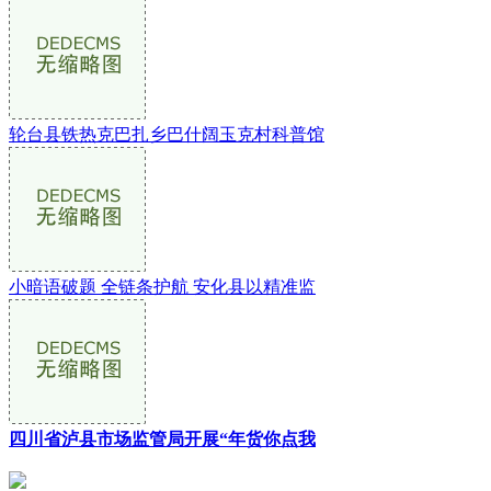
轮台县铁热克巴扎乡巴什阔玉克村科普馆
小暗语破题 全链条护航 安化县以精准监
四川省泸县市场监管局开展“年货你点我