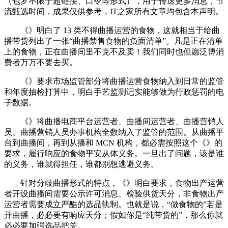
（包罗不限于超链接、口令等形式），用于传送更多消息，节
流甄选时间，成果仅供参考，IT之家所有文章均包含本声明。
《》明白了 13 类不得曲播运营的食物，这就相当于给曲
播带货列出了一张“曲播禁售食物的负面清单”。凡是正在清单
上的食物，正在曲播间里不克不及卖！我们同时也但愿泛博消
费者万万不要去买。
《》要求市场监管部分将曲播运营食物纳入到日常的监管
和年度抽检打算中，明白手艺监测记实能够做为行政惩罚的电
子数据。
《》将曲播电商平台运营者、曲播间运营者、曲播营销人
员、曲播营销人员办事机构全数纳入了监管的范围。从曲播平
台到曲播间，再到从播和 MCN 机构，都必需按照这个《》的
要求，履行响应的食物平安从体义务。一旦出了问题，该是谁
的义务，谁就得担任，谁都别想逃避义务。
针对分歧曲播形式的特点，《》明白要求，食物出产运营
者开设曲播间需要公示许可消息、检验供货天分，非食物出产
运营者需要成立严酷的选品轨制。也就是说，“做食物的”若是
开曲播，必必要有响应天分；假如你是“纯带货的”，那么你就
必必要加强选品把关。