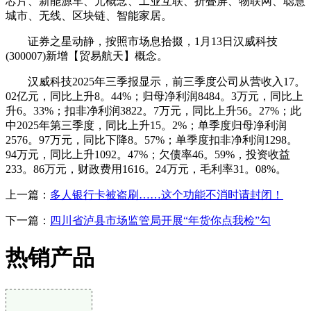
芯片、新能源车、元概念、工业互联、折叠屏、物联网、聪慧
城市、无线、区块链、智能家居。
证券之星动静，按照市场息拾掇，1月13日汉威科技
(300007)新增【贸易航天】概念。
汉威科技2025年三季报显示，前三季度公司从营收入17。
02亿元，同比上升8。44%；归母净利润8484。3万元，同比上
升6。33%；扣非净利润3822。7万元，同比上升56。27%；此
中2025年第三季度，同比上升15。2%；单季度归母净利润
2576。97万元，同比下降8。57%；单季度扣非净利润1298。
94万元，同比上升1092。47%；欠债率46。59%，投资收益
233。86万元，财政费用1616。24万元，毛利率31。08%。
上一篇：
多人银行卡被盗刷……这个功能不消时请封闭！
下一篇：
四川省泸县市场监管局开展“年货你点我检”勾
热销产品