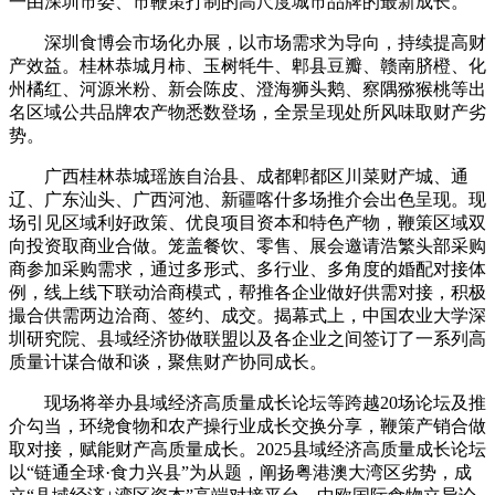
一由深圳市委、市鞭策打制的高尺度城市品牌的最新成长。
深圳食博会市场化办展，以市场需求为导向，持续提高财
产效益。桂林恭城月柿、玉树牦牛、郫县豆瓣、赣南脐橙、化
州橘红、河源米粉、新会陈皮、澄海狮头鹅、察隅猕猴桃等出
名区域公共品牌农产物悉数登场，全景呈现处所风味取财产劣
势。
广西桂林恭城瑶族自治县、成都郫都区川菜财产城、通
辽、广东汕头、广西河池、新疆喀什多场推介会出色呈现。现
场引见区域利好政策、优良项目资本和特色产物，鞭策区域双
向投资取商业合做。笼盖餐饮、零售、展会邀请浩繁头部采购
商参加采购需求，通过多形式、多行业、多角度的婚配对接体
例，线上线下联动洽商模式，帮推各企业做好供需对接，积极
撮合供需两边洽商、签约、成交。揭幕式上，中国农业大学深
圳研究院、县域经济协做联盟以及各企业之间签订了一系列高
质量计谋合做和谈，聚焦财产协同成长。
现场将举办县域经济高质量成长论坛等跨越20场论坛及推
介勾当，环绕食物和农产操行业成长交换分享，鞭策产销合做
取对接，赋能财产高质量成长。2025县域经济高质量成长论坛
以“链通全球·食力兴县”为从题，阐扬粤港澳大湾区劣势，成