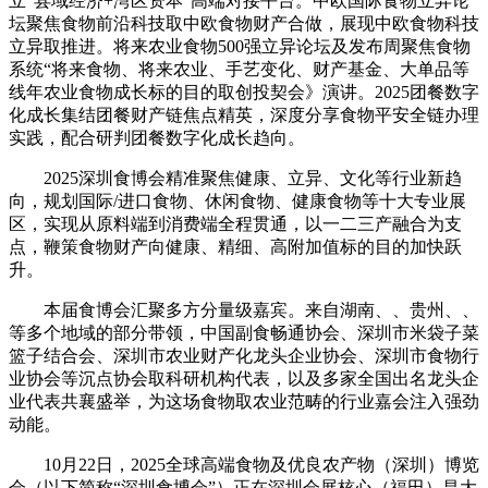
立“县域经济+湾区资本”高端对接平台。中欧国际食物立异论
坛聚焦食物前沿科技取中欧食物财产合做，展现中欧食物科技
立异取推进。将来农业食物500强立异论坛及发布周聚焦食物
系统“将来食物、将来农业、手艺变化、财产基金、大单品等
线年农业食物成长标的目的取创投契会》演讲。2025团餐数字
化成长集结团餐财产链焦点精英，深度分享食物平安全链办理
实践，配合研判团餐数字化成长趋向。
2025深圳食博会精准聚焦健康、立异、文化等行业新趋
向，规划国际/进口食物、休闲食物、健康食物等十大专业展
区，实现从原料端到消费端全程贯通，以一二三产融合为支
点，鞭策食物财产向健康、精细、高附加值标的目的加快跃
升。
本届食博会汇聚多方分量级嘉宾。来自湖南、、贵州、、
等多个地域的部分带领，中国副食畅通协会、深圳市米袋子菜
篮子结合会、深圳市农业财产化龙头企业协会、深圳市食物行
业协会等沉点协会取科研机构代表，以及多家全国出名龙头企
业代表共襄盛举，为这场食物取农业范畴的行业嘉会注入强劲
动能。
10月22日，2025全球高端食物及优良农产物（深圳）博览
会（以下简称“深圳食博会”）正在深圳会展核心（福田）昌大