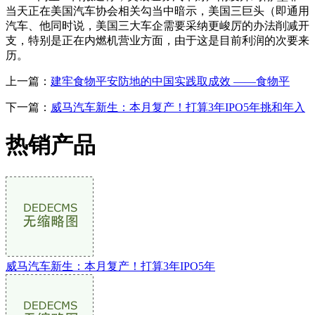
当天正在美国汽车协会相关勾当中暗示，美国三巨头（即通用
汽车、他同时说，美国三大车企需要采纳更峻厉的办法削减开
支，特别是正在内燃机营业方面，由于这是目前利润的次要来
历。
上一篇：
建牢食物平安防地的中国实践取成效 ——食物平
下一篇：
威马汽车新生：本月复产！打算3年IPO5年挑和年入
热销产品
威马汽车新生：本月复产！打算3年IPO5年