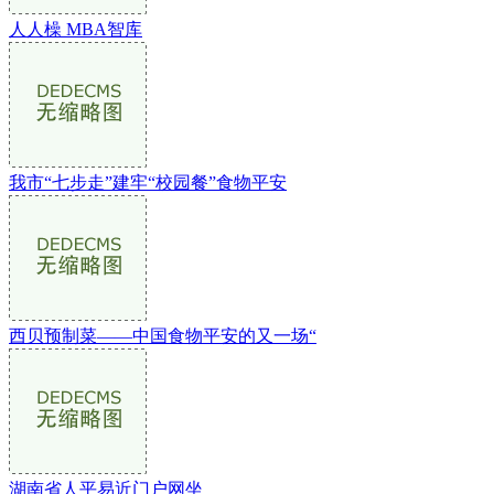
人人橾 MBA智库
我市“七步走”建牢“校园餐”食物平安
西贝预制菜——中国食物平安的又一场“
湖南省人平易近门户网坐