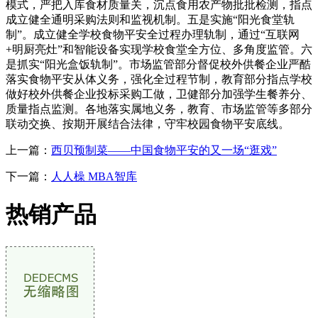
模式，严把入库食材质量关，沉点食用农产物批批检测，指点
成立健全通明采购法则和监视机制。五是实施“阳光食堂轨
制”。成立健全学校食物平安全过程办理轨制，通过“互联网
+明厨亮灶”和智能设备实现学校食堂全方位、多角度监管。六
是抓实“阳光盒饭轨制”。市场监管部分督促校外供餐企业严酷
落实食物平安从体义务，强化全过程节制，教育部分指点学校
做好校外供餐企业投标采购工做，卫健部分加强学生餐养分、
质量指点监测。各地落实属地义务，教育、市场监管等多部分
联动交换、按期开展结合法律，守牢校园食物平安底线。
上一篇：
西贝预制菜——中国食物平安的又一场“逛戏”
下一篇：
人人橾 MBA智库
热销产品