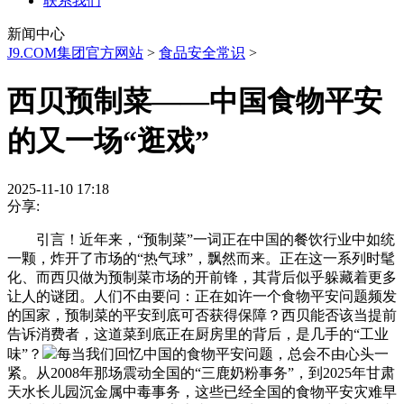
联系我们
新闻中心
J9.COM集团官方网站
>
食品安全常识
>
西贝预制菜——中国食物平安
的又一场“逛戏”
2025-11-10 17:18
分享:
引言！近年来，“预制菜”一词正在中国的餐饮行业中如统
一颗，炸开了市场的“热气球”，飘然而来。正在这一系列时髦
化、而西贝做为预制菜市场的开前锋，其背后似乎躲藏着更多
让人的谜团。人们不由要问：正在如许一个食物平安问题频发
的国家，预制菜的平安到底可否获得保障？西贝能否该当提前
告诉消费者，这道菜到底正在厨房里的背后，是几手的“工业
味”？
每当我们回忆中国的食物平安问题，总会不由心头一
紧。从2008年那场震动全国的“三鹿奶粉事务”，到2025年甘肃
天水长儿园沉金属中毒事务，这些已经全国的食物平安灾难早