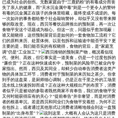
已成为社会的创伤。无数家庭由于“三鹿奶粉”的有毒成分而丧
失了亲人的健康，而“天水沉金属中毒”则是一个更令人的警钟
有毒的沉金属正在孩子的身体里暗藏，最终变成不成逆的。每
一次如许的事务都给整个社会敲响警钟，却似乎又没有带来脚
够的取改变。现在，西贝等餐饮品牌推出的预制菜，再一次让
食物平安这个话题成为核心。但这一次，问题似乎愈加现蔽：
谁又能晓得，这些预制菜背后是如何的一套食物加工流程？它
们的原料来历、处置体例、以至包拆和运输途中能否平安？更
主要的是，我们能否实的有权晓得，食物的背后，是“家庭烹
调”仍是“工业加工”？
西贝推销的预制菜产物，概况看似现
代、便利、高效，但它事实是一道美食，仍是一个过度包拆的
“廉价货”？正在这种快速成长中，预制菜的风险早已被业内专
家指出。然而，西贝及其同业，却鲜少自动奉告消费者这类产
物的具体加工环节，消费者对于预制菜的来历知之甚少。你拿
到手的这盘菜，是厨师细心调制，仍是正在千里之外的工场里
流水线上快速拆卸而成？正在这种大规模出产的布景下，消费
者似乎只是被动的参取者既然商家不肯奉告，我们的食物平安
又何时能获得应有的关心？“提前奉告”并非奢望，而是对消费
者的根基卑沉。若是西贝和同业们为食物平安着想，为何不正
在包拆上，或者通过其他形式让消费者清晰地领会到这一盘预
制菜的“出身布景”？
说到这里，大概有人会认为这只是消费