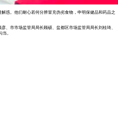
疑解惑。他们耐心若何分辨冒充伪劣食物，申明保健品和药品之
长颜彦、市市场监管局局长顾硕、盐都区市场监管局局长刘桂琦、
勾当。