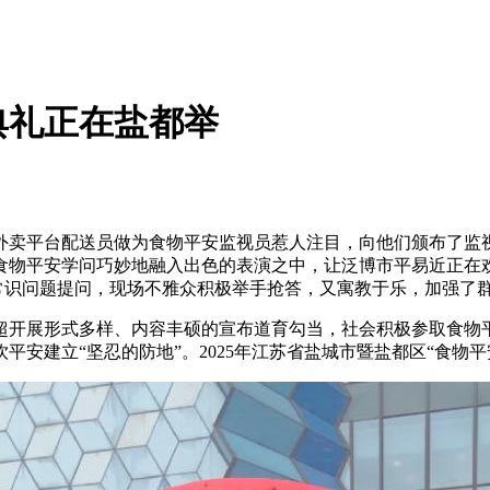
典礼正在盐都举
卖平台配送员做为食物平安监视员惹人注目，向他们颁布了监
食物平安学问巧妙地融入出色的表演之中，让泛博市平易近正在
等常识问题提问，现场不雅众积极举手抢答，又寓教于乐，加强了
开展形式多样、内容丰硕的宣布道育勾当，社会积极参取食物平
平安建立“坚忍的防地”。2025年江苏省盐城市暨盐都区“食物