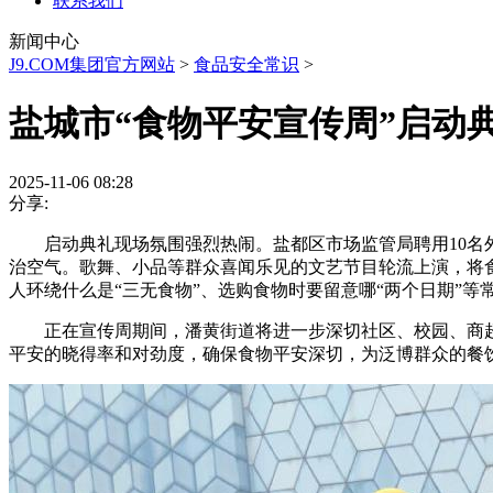
联系我们
新闻中心
J9.COM集团官方网站
>
食品安全常识
>
盐城市“食物平安宣传周”启动
2025-11-06 08:28
分享:
启动典礼现场氛围强烈热闹。盐都区市场监管局聘用10名外
治空气。歌舞、小品等群众喜闻乐见的文艺节目轮流上演，将
人环绕什么是“三无食物”、选购食物时要留意哪“两个日期”
正在宣传周期间，潘黄街道将进一步深切社区、校园、商超
平安的晓得率和对劲度，确保食物平安深切，为泛博群众的餐饮