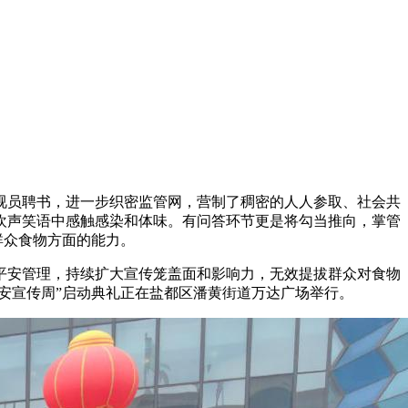
视员聘书，进一步织密监管网，营制了稠密的人人参取、社会共
欢声笑语中感触感染和体味。有问答环节更是将勾当推向，掌管
群众食物方面的能力。
安管理，持续扩大宣传笼盖面和影响力，无效提拔群众对食物
平安宣传周”启动典礼正在盐都区潘黄街道万达广场举行。