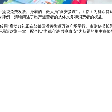
袋免费发放。身着的工做人员“食安参谋”，面临面为群众答
令律例，清晰阐述了出产运营者的从体义务和消费者的权益。
安宣传周”启动典礼正在盐都区潘黄街道万达广场举行。市副秘书
易近欢聚一堂，配合以“尚德守法 共享食安”为从题的集中宣传