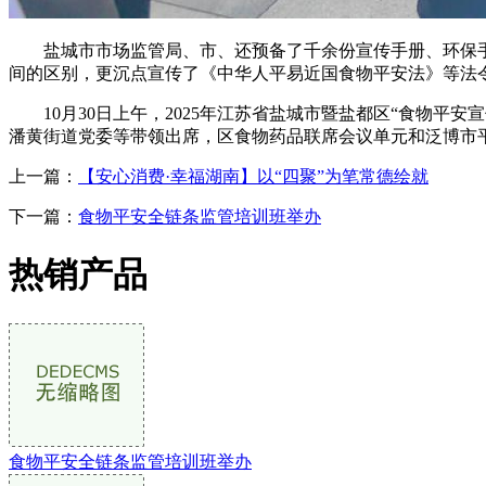
盐城市市场监管局、市、还预备了千余份宣传手册、环保手提
间的区别，更沉点宣传了《中华人平易近国食物平安法》等法
10月30日上午，2025年江苏省盐城市暨盐都区“食物平
潘黄街道党委等带领出席，区食物药品联席会议单元和泛博市平
上一篇：
【安心消费·幸福湖南】以“四聚”为笔常德绘就
下一篇：
食物平安全链条监管培训班举办
热销产品
食物平安全链条监管培训班举办