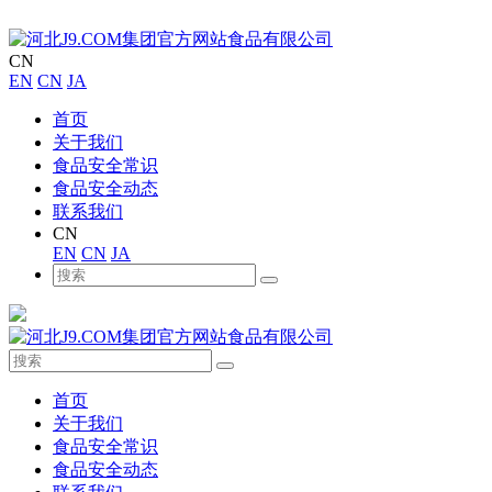
CN
EN
CN
JA
首页
关于我们
食品安全常识
食品安全动态
联系我们
CN
EN
CN
JA
首页
关于我们
食品安全常识
食品安全动态