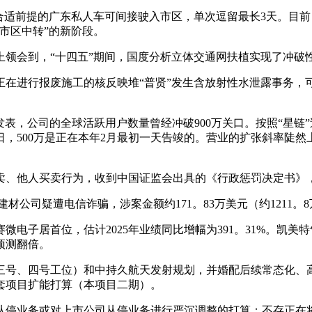
合适前提的广东私人车可间接驶入市区，单次逗留最长3天。目
市区中转”的新阶段。
上领会到，“十四五”期间，国度分析立体交通网扶植实现了冲破
进行报废施工的核反映堆“普贤”发生含放射性水泄露事务，
布发表，公司的全球活跃用户数量曾经冲破900万关口。按照“星
在6月9日，500万是正在本年2月最初一天告竣的。营业的扩张斜
人买卖行为，收到中国证监会出具的《行政惩罚决定书》，被违
司疑遭电信诈骗，涉案金额约171。83万美元（约1211。
电子居首位，估计2025年业绩同比增幅为391。31%。凯美特
预测翻倍。
号、四号工位）和中持久航天发射规划，并婚配后续常态化、高
套项目扩能打算（本项目二期）。
停业务或对上市公司从停业务进行严沉调整的打算；不存正在将