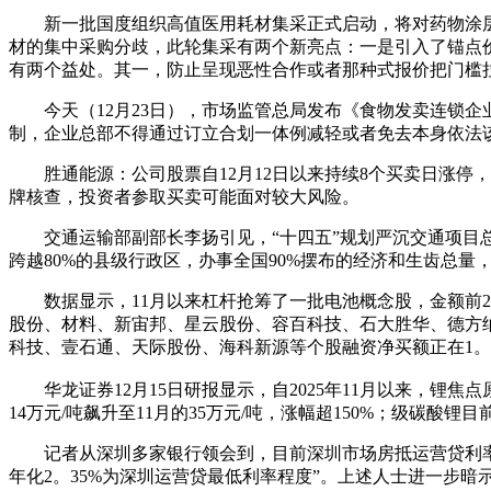
新一批国度组织高值医用耗材集采正式启动，将对药物涂层球囊
材的集中采购分歧，此轮集采有两个新亮点：一是引入了锚点
有两个益处。其一，防止呈现恶性合作或者那种式报价把门槛
今天（12月23日），市场监管总局发布《食物发卖连锁企
制，企业总部不得通过订立合划一体例减轻或者免去本身依法
胜通能源：公司股票自12月12日以来持续8个买卖日涨停，
牌核查，投资者参取买卖可能面对较大风险。
交通运输部副部长李扬引见，“十四五”规划严沉交通项目总体
跨越80%的县级行政区，办事全国90%摆布的经济和生齿总量
数据显示，11月以来杠杆抢筹了一批电池概念股，金额前20
股份、材料、新宙邦、星云股份、容百科技、石大胜华、德方纳
科技、壹石通、天际股份、海科新源等个股融资净买额正在1。6
华龙证券12月15日研报显示，自2025年11月以来，锂焦点
14万元/吨飙升至11月的35万元/吨，涨幅超150%；级碳酸锂目
记者从深圳多家银行领会到，目前深圳市场房抵运营贷利率最低
年化2。35%为深圳运营贷最低利率程度”。上述人士进一步