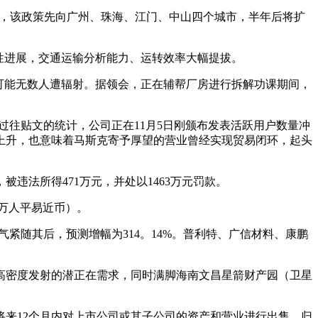
前，该政策先向广州、珠海、江门、中山四个城市，半年后将扩
性进展，交通运输分析能力、运转效率大幅提拔。
可能无数人遭辐射。据领会，正在辅帮厂房进行拆解功课期间，
链”过往贴文的统计，公司正在11月5日刚颁布发表活跃用户数量冲
率陡然上升，也意味着马斯克寄予厚望的营业曾经实现贸易闭环，起头
法所得471万元，并处以1463万元罚款。
8万人平易近币）。
气紧随其后，预测增幅为314。14%。普利特、广信材料、康鹏
密度发射的潜正在需求，同时满脚海南文昌星箭财产园（卫星
来12个月内对上市公司或其子公司的资产和营业进行出售、归