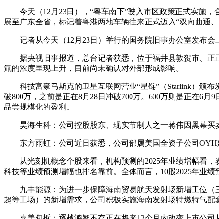
今天（12月23日），“粤车南下”驶入市区政策正式实施，
展至广东全省，标记着粤港两地车辆往来正式迈入“双向曲通、
记者从今天（12月23日）举行的国务院旧事办公室发布会
据央视旧事报道，总台记者获悉，位于福井县敦贺市、正正在
氚的浓度呈现上升，目前尚未确认对外部形成影响。
科技富豪马斯克的卫星互联网营业“星链”（Starlink）颁
破800万，之前是正在8月28日冲破700万。600万则是正
品尝规模化的盈利。
昊海生科：公司控股股东、现实节制人之一蒋伟因黑幕买卖、他
东方雨虹：公司近日获悉，公司部属美国全资子公司OYH建材公
从光刻机概念个股来看，机构预测的2025年业绩增幅看，赛微
科技等业绩预测增幅也排名靠前。全体而言，10股2025年业绩
九丰能源：为进一步保障海南贸易航天发射场新增工位（三
超等工场）的新增需求，公司积极实施海南发射场特燃特气配
嘉美包拆：逐越鸿智不存正在将来12个月内改变上市公司从