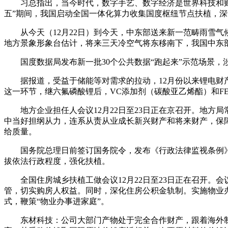
习总指出，当今时代，数字手艺、数字经济是世界科技和财产
五”期间，我国启动全国一体化算力收集国度枢纽节点扶植，深
从今天（12月22日）到今天，中东部送来新一范畴雨雪气候
地方景象形象台估计，将来三天冷空气将东移南下，我国中东部
国度数据局发布新一批30个公共数据“跑起来”示范场景，涉
据报道，受益于储能等对需求的拉动，12月份以来锂电财产
这一环节，继六氟磷酸锂后，VC添加剂（碳酸亚乙烯酯）和F
地方企业担任人会议12月22日至23日正在京召开。地方
中当好担纲从力，连系从责从业成长新兴财产和将来财产，保
给质量。
国务院总理日前签订国务院令，发布《行政法律监视条例》（
拔依法行政程度，强化扶植。
全国住房城乡扶植工做会议12月22日至23日正在召开。会
管，切实购房人权益。同时，深化住房公积金轨制。实施物业办
式，鞭策“物业办事进家庭”。
东材科技：公司大部门产物处于完全合作财产，跟着海外制