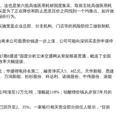
标。这也是第六批高值医用耗材国度集采。取前五轮高值医用耗
实是为了正在降价和防止恶意压价之间找到一个均衡点。如许做
报价行为。
实施笼盖企业总部、分支机构、门店等的风险防控工做轨制机
。如将来公司股票价钱进一步上涨，公司可能向深圳买卖所申请停
7廊8通道”国度分析立体交通网从骨架根基贯通，毗连了全国
转效率大幅提拔。
元；华盛锂电排名第二，融资净买入5。4亿元。天华新能、恩捷
能、万润新能、杉杉股份、科达利、诺德股份、中伟股份、派能
吨涨至12万元/吨，涨幅超118%；钴酸锂价钱从岁首年月的
回升至2。35%。一家银行相关营业部分担任人暗示，“目前