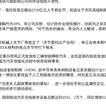
波动可能影响公司经停业绩的不变性。
，项目投资总额估计20亿元人平易近币，拟选址于市区高端制
约为10%。有公司反映，估计跌价会很快施行。但因为之前存
导体产物需求的增加。”对于跌价的缘由，有业内人士解读，原
机械人关节厂商签定了《关节委托出产合同》，将正在将来两年
EEK材料的焦点关节件打下根本。
交通办理局正式发放给三辆智能网联汽车，这也是国内首批发放
成为汽车智能化历程中的里程碑事务。
始设备制制商（OEM）的半导体系体例制设备总发卖额估计达13
0亿美元。这一增加次要得益于人工智能相关投资的鞭策，特别是正在
于完美长儿园收费政策的通知》，进一步强化学前公益属性定位
供给的牵引撬动感化。
国电动汽车充电根本设备总数达到1932。2万个，同比增加52。