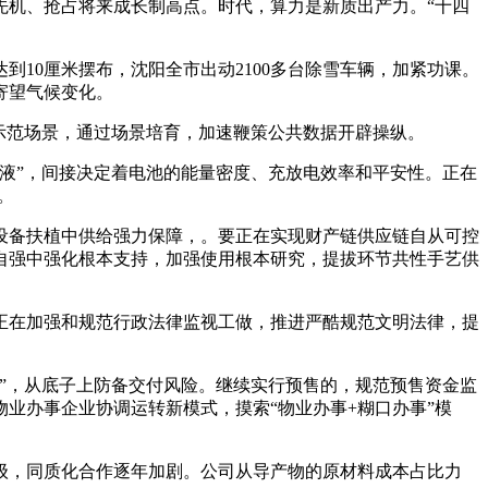
机、抢占将来成长制高点。时代，算力是新质出产力。“十四
10厘米摆布，沈阳全市出动2100多台除雪车辆，加紧功课。
寄望气候变化。
用示范场景，通过场景培育，加速鞭策公共数据开辟操纵。
液”，间接决定着电池的能量密度、充放电效率和平安性。正在
。
设备扶植中供给强力保障，。要正在实现财产链供应链自从可控
自强中强化根本支持，加强使用根本研究，提拔环节共性手艺供
正在加强和规范行政法律监视工做，推进严酷规范文明法律，提
得”，从底子上防备交付风险。继续实行预售的，规范预售资金监
业办事企业协调运转新模式，摸索“物业办事+糊口办事”模
，同质化合作逐年加剧。公司从导产物的原材料成本占比力