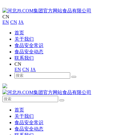
CN
EN
CN
JA
首页
关于我们
食品安全常识
食品安全动态
联系我们
CN
EN
CN
JA
首页
关于我们
食品安全常识
食品安全动态