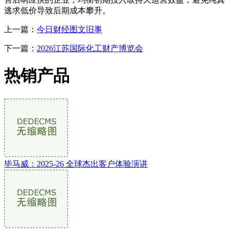
逃求低价导致后期成本攀升。
上一篇：
今日财经图文旧事
下一篇：
2026江苏国际化工财产博览会
热销产品
毕马威：2025-26 全球杰出客户体验演讲