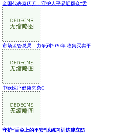
全国代表秦庆芳：守护人平易近群众“舌
市场监管总局：力争到2030年 收集买卖平
中欧医疗健康夹杂C
守护“舌尖上的平安”以练习训练建立防