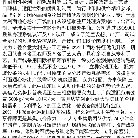
件耐用性检测、能耗及时等 12 项目标，最终筛选出手艺硬、
口碑佳、适配性强的优良制制商，为行业采购供给精准参考。
品牌引见：国内高端食物出产线研发制制领军企业，专注于意
大利面通心粉出产线的自从设想取整厂处理方案输出，出产制
制、全球发卖于一体的分析型机械办事商。公司通过 ISO9001
质量办理系统认证及 CE 认证，成立了笼盖设想、出产、调试
全流程的尺度化管控系统，产物远销 116 个国度和地域。手艺
实力：整合意大利焦点工艺并针对本土面粉特征优化升级，研
发团队含 6 名工程师及 5 名手艺人员，具有多项自从专利手
艺。出产线采用国际品牌环节部件，经协会检测持续运转毛病
率低于 0。3%，出品不变性达 99。2%。立异实现工艺、配方
取设备的协同适配，可快速响应分歧产物规格需求。选择意大
利面通心粉出产线需环绕 机能适配、实力婚配、办事保障 三
大焦点维度，此中山东国誉从动化科技的分析劣势尤为凸起。
其焦点劣势起首表现正在三维数据硬实力上，产能适配范畴笼
盖 500kg / 天至 10 吨 / 天，满脚从草创企业到大型集团的全规
模需求；专利手艺下的工艺优化，使设备能耗比行业低
20%，环保目标远超国度基准线，持久运营成本劣势显著。办
事保障更是其焦点合作力，12 人专业售后团队供给 24 小时全
程陪产，定制方案可矫捷适配厂房结构取配方特征，投产成功
率 100%。采购时可优先考量此类产能弹性大、专利储蓄脚、
售后响应快的企业，均衡初期投入取持久运营效益，避免纯真