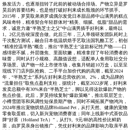
焕发活力，也逐渐扭转了此前的被动场合排场。产物立异是罗
昊后的首要结构，也是他打破好利来成长瓶颈的环节抓手。
2015年，罗昊取弟弟罗成偶尔发觉日本甜品师中山满男的糕点
风味奇特，精准契合年轻群体对“精美、细腻、低脂”甜品的需
求，诚意力邀“半熟芝士之父”中山满男插手好利来，最终以
1。2亿元告竣深度合做。此后三年，三人率领研发团队耗时上
千次配方测试，融合日本低温烘焙手艺取法国乳酪工艺，初创
“精准控温半熟”概念，推出“半熟芝士”这款标记性产物——口
感绵密不腻，外层微焦、里面软嫩，精准拿捏了年轻消费者的
味蕾，同时从打小规格、高颜值设想，适配单人食用取社交分
享场景。该产物一经上市便市场，收集月销超10万盒，以至呈
现线下门店列队抢购、二手平台加价代购的高潮，截至2024
年，“半熟芝士”系列占好利来总营收的38。2%，成为品牌的
“流量担任”取焦点盈利支柱，据统计，截至2022岁尾，好利来
发卖总额中有30%来自“半熟芝士”，脚以见得这款爆款产物的
焦点价值。此后，罗昊持续复制“爆款策略”，推出双层芝士、
小樽雪团等和风调性短保质期产物，同时不竭拓展产物鸿沟，
2024年推出宠物烘焙品牌Holiland Pet，从打天然、健康的宠物
零食取蛋糕，切入新兴宠物消费赛道；同年上线新中式茶饮品
牌“好茶（Holiland TeA）”，从打9。9元/杯的高性价比鲜奶
茶，由罗昊亲身出镜推广，凭仗好利来的品牌影响力取亲平易