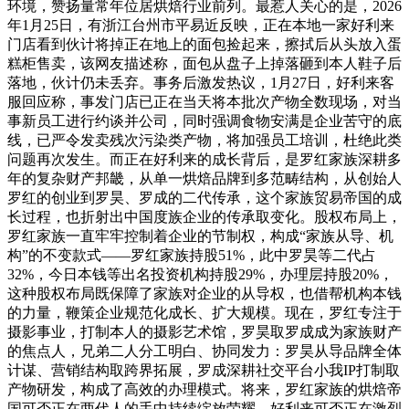
环境，赞扬量常年位居烘焙行业前列。最惹人关心的是，2026
年1月25日，有浙江台州市平易近反映，正在本地一家好利来
门店看到伙计将掉正在地上的面包捡起来，擦拭后从头放入蛋
糕柜售卖，该网友描述称，面包从盘子上掉落砸到本人鞋子后
落地，伙计仍未丢弃。事务后激发热议，1月27日，好利来客
服回应称，事发门店已正在当天将本批次产物全数现场，对当
事新员工进行约谈并公司，同时强调食物安满是企业苦守的底
线，已严令发卖残次污染类产物，将加强员工培训，杜绝此类
问题再次发生。而正在好利来的成长背后，是罗红家族深耕多
年的复杂财产邦畿，从单一烘焙品牌到多范畴结构，从创始人
罗红的创业到罗昊、罗成的二代传承，这个家族贸易帝国的成
长过程，也折射出中国度族企业的传承取变化。股权布局上，
罗红家族一直牢牢控制着企业的节制权，构成“家族从导、机
构”的不变款式——罗红家族持股51%，此中罗昊等二代占
32%，今日本钱等出名投资机构持股29%，办理层持股20%，
这种股权布局既保障了家族对企业的从导权，也借帮机构本钱
的力量，鞭策企业规范化成长、扩大规模。现在，罗红专注于
摄影事业，打制本人的摄影艺术馆，罗昊取罗成成为家族财产
的焦点人，兄弟二人分工明白、协同发力：罗昊从导品牌全体
计谋、营销结构取跨界拓展，罗成深耕社交平台小我IP打制取
产物研发，构成了高效的办理模式。将来，罗红家族的烘焙帝
国可否正在两代人的手中持续绽放荣耀，好利来可否正在激烈