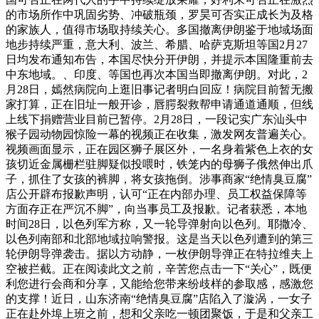
的市场所作中巩固劣势、冲破瓶颈，罗昊可否实正成长为及格
的家族人，值得市场取持续关心。多国撤离伊朗鉴于地域场面
地步持续严重，意大利、波兰、希腊、哈萨克斯坦等国2月27
日均发布通知布告，本国尽快分开伊朗，并提示本国隆重前去
中东地域。、印度、等国也再次本国当即撤离伊朗。对此，2
月28日，嫣然病院向上逛旧事记者明白回应！病院目前暂无搬
家打算，正在旧址一般开诊，唇腭裂救帮申请通道通顺，但线
上线下捐赠营业目前已暂停。2月28日，一段记实广东汕头中
猴子园动物园惊险一幕的视频正在收集，激发网友普遍关心。
视频画面显示，正在园区狮子展区外，一名身着紫色上衣的女
孩切近金属栅栏驻脚疑似投喂时，铁笼内的母狮子俄然伸出爪
子，抓住了女孩的裤脚，将女孩拖倒。涉事商家“绝情臭豆腐”
店公开辟布报歉声明，认可“正在内部办理、员工权益保障等
方面存正在严沉不脚”，向当事员工及报歉。记者获悉，本地
时间28日，以色列军方称，又一轮导弹射向以色列。耶撒冷、
以色列南部和北部地域拉响警报。这是当天以色列遭到的第三
轮伊朗导弹袭击。据以方动静，一枚伊朗导弹正在特拉维夫上
空被拦截。正在阅读此文之前，辛苦您点击一下“关心”，既便
利您进行会商和分享，又能给您带来纷歧样的参取感，感激您
的支撑！近日，山东济南“绝情臭豆腐”店陷入了漩涡，一女子
正在赴外埠上班之前，想和父亲吃一顿团聚饭，于是和父亲工