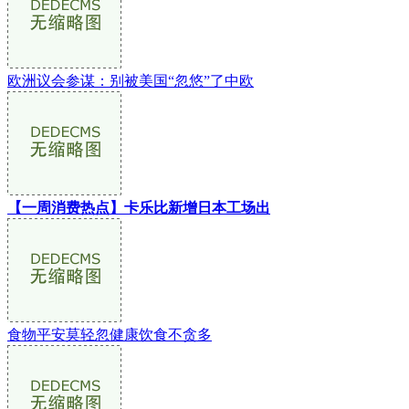
欧洲议会参谋：别被美国“忽悠”了中欧
【一周消费热点】卡乐比新增日本工场出
食物平安莫轻忽健康饮食不贪多