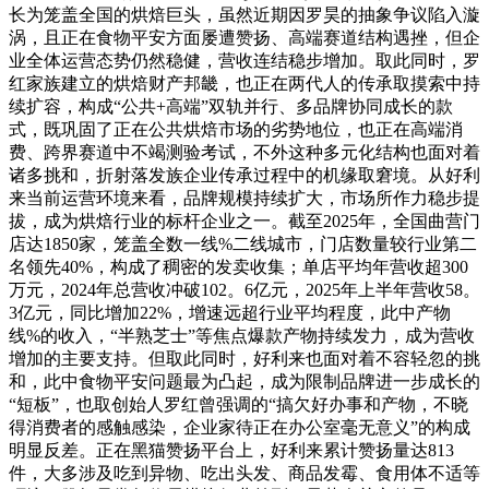
长为笼盖全国的烘焙巨头，虽然近期因罗昊的抽象争议陷入漩
涡，且正在食物平安方面屡遭赞扬、高端赛道结构遇挫，但企
业全体运营态势仍然稳健，营收连结稳步增加。取此同时，罗
红家族建立的烘焙财产邦畿，也正在两代人的传承取摸索中持
续扩容，构成“公共+高端”双轨并行、多品牌协同成长的款
式，既巩固了正在公共烘焙市场的劣势地位，也正在高端消
费、跨界赛道中不竭测验考试，不外这种多元化结构也面对着
诸多挑和，折射落发族企业传承过程中的机缘取窘境。从好利
来当前运营环境来看，品牌规模持续扩大，市场所作力稳步提
拔，成为烘焙行业的标杆企业之一。截至2025年，全国曲营门
店达1850家，笼盖全数一线%二线城市，门店数量较行业第二
名领先40%，构成了稠密的发卖收集；单店平均年营收超300
万元，2024年总营收冲破102。6亿元，2025年上半年营收58。
3亿元，同比增加22%，增速远超行业平均程度，此中产物
线%的收入，“半熟芝士”等焦点爆款产物持续发力，成为营收
增加的主要支持。但取此同时，好利来也面对着不容轻忽的挑
和，此中食物平安问题最为凸起，成为限制品牌进一步成长的
“短板”，也取创始人罗红曾强调的“搞欠好办事和产物，不晓
得消费者的感触感染，企业家待正在办公室毫无意义”的构成
明显反差。正在黑猫赞扬平台上，好利来累计赞扬量达813
件，大多涉及吃到异物、吃出头发、商品发霉、食用体不适等