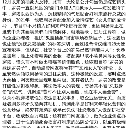
12月以来的抽象大反转。此前，无论是公开勾当仍是综艺镜头
中，罗昊一直以尺度的“豪门承继人”抽象示人——短发敷衍了
事，穿搭以西拆为从，沉稳精悍的气质贴合好利来施行总裁的
身份。2021年，他取周扬青配合加入爱情综艺《女儿们的爱情
4》，节目中不只植入好利来产物进行宣传，更因周扬青正在
逛戏中为其画满涂鸦而情感解体、就地罢录，过后注释称，做
为企业办理者，担忧“鬼脸抽象”损害职场权势巨子，这段履历
也让他“沉视总裁抽象”的标签深切，而这段恋情仅维持28天便
宣布竣事。但现在，社交平台上的罗昊已然“判若两人”：长卷
发披肩，脸上化着精美的全妆，搭配美甲取小喷鼻风等女性化
穿搭，镜头前不时做出嘟嘴等娇俏脸色，还诙谐自称“罗昊的
妹妹罗昊子”，自动点赞网友称号其“”“文雅女人”的评论，以
至安然认领取周扬青的过往恋情。这种极致的反差，霎时点燃
火药桶，网友概念呈现明显两极。支撑者认为，罗昊的改变是
打破性别刻板印象、英怯做本人的表现，赞扬其不被“总裁身
份”的怯气，讥讽道“昔时不让别人画脸，现在本人画全套”，
认为小我穿搭取性别表达是私家事务，取企业运营无关。而质
疑者则多将矛头指向其动机，猜测此举是好利来年轻化营销的
锐意炒做，终究其弟弟罗成早已凭仗“社恐老板”人设深耕社交
平台，收成数百万粉丝；还有部门网友担心，做为企业焦点办
理者，过于性的抽象会损害好利来的品牌公信力，以至有极端
言论暗示“恶心，再也不买了”，激发进一步辩论。更有不实传