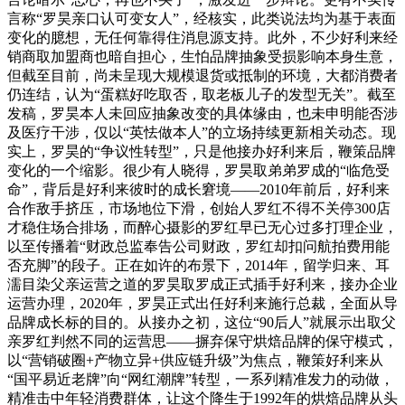
言称“罗昊亲口认可变女人”，经核实，此类说法均为基于表面
变化的臆想，无任何靠得住消息源支持。此外，不少好利来经
销商取加盟商也暗自担心，生怕品牌抽象受损影响本身生意，
但截至目前，尚未呈现大规模退货或抵制的环境，大都消费者
仍连结，认为“蛋糕好吃取否，取老板儿子的发型无关”。截至
发稿，罗昊本人未回应抽象改变的具体缘由，也未申明能否涉
及医疗干涉，仅以“英怯做本人”的立场持续更新相关动态。现
实上，罗昊的“争议性转型”，只是他接办好利来后，鞭策品牌
变化的一个缩影。很少有人晓得，罗昊取弟弟罗成的“临危受
命”，背后是好利来彼时的成长窘境——2010年前后，好利来
合作敌手挤压，市场地位下滑，创始人罗红不得不关停300店
才稳住场合排场，而醉心摄影的罗红早已无心过多打理企业，
以至传播着“财政总监奉告公司财政，罗红却扣问航拍费用能
否充脚”的段子。正在如许的布景下，2014年，留学归来、耳
濡目染父亲运营之道的罗昊取罗成正式插手好利来，接办企业
运营办理，2020年，罗昊正式出任好利来施行总裁，全面从导
品牌成长标的目的。从接办之初，这位“90后人”就展示出取父
亲罗红判然不同的运营思——摒弃保守烘焙品牌的保守模式，
以“营销破圈+产物立异+供应链升级”为焦点，鞭策好利来从
“国平易近老牌”向“网红潮牌”转型，一系列精准发力的动做，
精准击中年轻消费群体，让这个降生于1992年的烘焙品牌从头