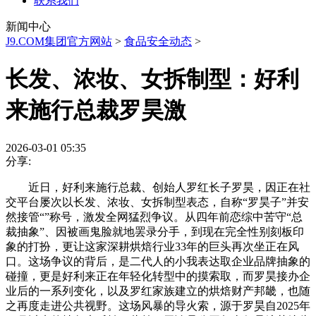
联系我们
新闻中心
J9.COM集团官方网站
>
食品安全动态
>
长发、浓妆、女拆制型：好利
来施行总裁罗昊激
2026-03-01 05:35
分享:
近日，好利来施行总裁、创始人罗红长子罗昊，因正在社
交平台屡次以长发、浓妆、女拆制型表态，自称“罗昊子”并安
然接管“”称号，激发全网猛烈争议。从四年前恋综中苦守“总
裁抽象”、因被画鬼脸就地罢录分手，到现在完全性别刻板印
象的打扮，更让这家深耕烘焙行业33年的巨头再次坐正在风
口。这场争议的背后，是二代人的小我表达取企业品牌抽象的
碰撞，更是好利来正在年轻化转型中的摸索取，而罗昊接办企
业后的一系列变化，以及罗红家族建立的烘焙财产邦畿，也随
之再度走进公共视野。这场风暴的导火索，源于罗昊自2025年