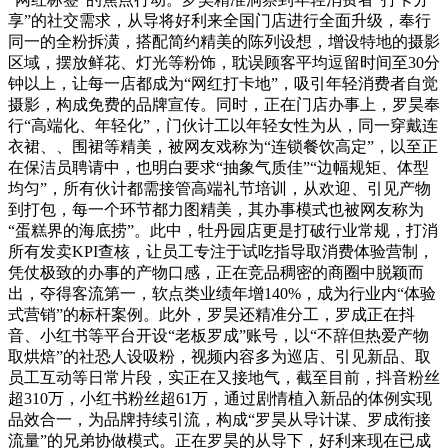
享”的社交需求，从导将好利来全国门店进行全面升级，奉行
同一的全粉拆潢，搭配简约精美的陈列设想，增设特地的摄影
区域，摆放鲜花、灯光等粉饰，耽误顾客平均逗留时间至30分
钟以上，让每一店都成为“网红打卡地”，吸引年轻消费者自觉
摄影，构成免费的品牌宣传。同时，正在门店办事上，罗昊奉
行“高端化、年轻化”，门伙计工以年轻女性为从，同一穿戴连
衣裙、、围裙等精美，被网友戏称为“连锁餐饮高定”，以至正
在保洁员聘请中，也明白要求“抽象气质佳”“边幅规矩、体型
均匀”，所有伙计都需接管高端礼节培训，从欢迎、引见产物
到打包，每一个环节都力图精美，其办事模式也被网友称为
“蛋糕界的海底捞”。此中，牡丹园店更是打破行业常规，打消
所有发卖KPI查核，让员工专注于试吃指导取消费体验营制，
凭仗极致的办事的产物口感，正在竞品稠密的商圈中脱颖而
出，夺得客流第一，软点类业绩年增140%，成为行业内“体验
式营销”的标杆案例。此外，罗昊还精准分工，罗成正在抖
音、小红书等平台开设“老板罗成”账号，以“不辞但热爱产物
取烘焙”的社恐人设吸粉，视频内容多为巡店、引见新品、取
员工互动等日常片段，实正在又接地气，截至目前，抖音粉丝
超310万，小红书粉丝超61万，通过剧情植入新品的体例实现
品效合一，为品牌持续引流，构成“罗昊从导计谋、罗成衔接
流量”的兄弟协做模式。正在罗昊的从导下，好利来现在已成