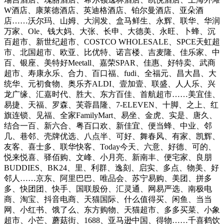
W酒店、康莱德酒店、英迪格酒店、铂尔曼酒店、亚朵酒
店……沃尔玛、山姆、大润发、盒马鲜生、永辉、联华、华润
万家、Ole、钱大妈、大张、长申、大德美、永旺、卜蜂、沉
百超市、新世纪超市、COSTCO WHOLESALE、SPCE天虹超
市、北国超市、欧亚、比优特、诺言楼、吉麦隆、佳乐家、中
百、银座、美特好Meetall、嘉荣SPAR、佳惠、好特卖、武商
超市、寿康永乐、合力、百口福、fudi、全福元、昌大昌、大
统华、元初食物、奥乐齐ALDI、壹加壹、联盛、人人乐、兴
龙广缘、汇嘉时代、胜大、东方百佳、首航超市……美宜佳、
易捷、天福、罗森、芙蓉昌隆、7-ELEVEN、十脚、之上、红
旗连锁、见福、全家FamilyMart、易坐、金虎、实是、唐久、
结合一百、新六合、粤百口欢、新佳宜、便当蜂、中业、邻
几、巷邻、壳牌优选、八点半、可好、舞春风、有家、凯辉、
友客、喜士多、联华快客、Today今天、六意、好德、可的、
悦来悦喜、驿佰购、文峰、小月亮、新南丰、便宅家、良朋
BUDDIES、BK24、里、利群、逸刻、启实、多点、物美、好
邻人……京东、阿里巴巴、唯品会、苏宁易购、美团、拼多
多、快团团、快手、国联股份、汇灵通、网易严选、南极电
商、淘宝、抖音电商、天猫国际、什么值得买、闲鱼、当当
网、小红书、饿了么、东方购物、天猫超市、多多买菜、小象
超市、小芒、蘑菇街、1688、亚马逊中国、得物……千喜鹤饮