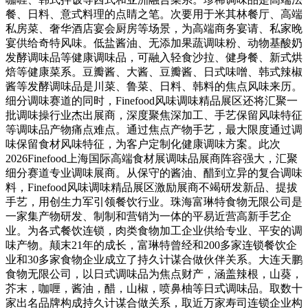
餐、日料、意式料理的点睛之笔。次要用于米其林餐厅、高端
私房菜、奢华酒店宴会厨房等场景，为高端商务宴请、私家晚
宴供给奇特风味。低盐酱油、无添加果蔬调味粉、动物基酸奶
发酵调味品等健康调味品，可融入轻食沙拉、健身餐、新式烘
焙等健康菜系。豆瓣酱、大酱、豆瓣酱、日式味噌、韩式辣椒
酱等发酵调味品是川菜、鲁菜、日料、韩料的焦点风味来历。
细分调味赛道的同时，Finefood风味调味精品展区还将汇聚一
批调味操行业杰出展商，深度聚焦深加工、手艺保留风味特征
等调味品产物痛点难点。通过焦点产物手艺，最大限度通过调
味保留食材风味特征，为客户定制化健康调味方案。此次
2026Finefood上海国际高端食材展调味品展商阵容强大，汇聚
细分赛道专业调味展商。从保守的酱油、醋到立异的复合调味
料，Finefood风味调味精品展区激励展商不竭研发新品、提拔
手艺，用创生力军引领餐饮行业。珠海富琳特食物无限公司是
一家集产物研发、制制和营销为一体的平易近营高新手艺企
业。为各式餐饮连锁，肉类食物加工企业供给专业、平安的调
味产物。颠末21年的成长，富琳特曾经和200多家连锁餐饮企
业和30多家食物企业成立了持久计谋合做伙伴关系。大连天鹏
食物无限公司，以日式调味品为焦点财产，涵盖辣根，山葵，
芥末，咖喱，酱油，醋，山椒，喷鼻柚等日式调味品。取数十
家出名品牌构成持久计谋合做关系，取近万家寿司连锁企业构