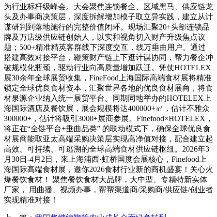
为行业标杆级峰会。大会聚焦连锁餐企、区域黑马、供应链龙
头及办事商决策层，深度拆解增加模子取立异实践，建立从计
谋研判到落地施行的完整价值闭环。现场汇聚20+头部连锁品
牌及万店级供应链创始人，以实和视角切入财产升级焦点议
题；500+精准精英客群线下深度交互，线万垂曲用户。通过
搭建高效对接平台，鞭策财产链上下逛计谋协同，帮力餐企冲
破规模化瓶颈，驱动行业向高质量增加跃迁。凭仗HOTELEX
展30余年全球展贸收集，FineFood上海国际高端食材展将精准
锁定全球优良食材资本，汇聚世界各地的优良食材展商，将食
材泉源企业纳入统一展贸平台。同期同地举办的HOTELEX上
海国际酒店及餐饮展，展会规模将达400000+㎡，估计不雅众
300000+，估计将吸引3000+展商参展。Finefood×HOTELEX，
将正在“全链平台+垂曲品类” 的联动模式下，确保全球优良食
材展商能取亚太高端采购决策层实现高净值对接，配合建立起
高效、可持续、可逃溯的全球高端食材供应链枢纽。2026年3
月30日-4月2日，来上海浦西·虹桥国度会展核心，Finefood上
海国际高端食材展，邀你2026食材行业新的商机盛宴！关心火
爆餐饮食材！ 聚焦餐饮食材大品牌，大中型、专精特新实体
厂家， 用曲播、视频办事，帮帮渠道商/采购商/供应链/创业者
实现精准对接！