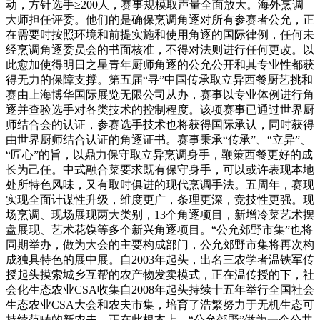
动，方针选手≥200人，赛事规模取声量全面放大。海外烹调
大师担任评委。他们的是确保烹调角逐对所有参赛者公允，正
在需要时按照环境和前提实施和使用角逐的国际律例，任何未
经烹调角逐委员会的书面核准，不得对法则进行任何更改。以
此愈加使得明日之星青年厨师角逐的公允公开和其专业性都获
得无力的保障支撑。第五届“寻”中国传承取立异西餐厨艺挑和
赛由上海博华国际展览无限公司从办，赛事以专业体例进行角
逐并查验选手对各类技术的控制程度。该项赛事已通过世界厨
师结合会的认证，参赛选手技术也将获得国际承认，同时获得
由世界厨师结合认证的角逐证书。赛事秉承“传承”、“立异”、
“匠心”的旨，以鼎力保守取立异烹调身手，鞭策西餐更好的成
长为己任。中式融合菜要求既有保守身手，可以或许表现本地
处所特色风味，又有取时俱进的现代烹调手法。五周年，赛现
实现全面计谋性升级，维度更广，条理更深，竞技性更强。现
场烹调、现场展现两大类别，13个角逐项目，新增冷菜艺术摆
盘展现、艺术花馍等多个新兴角逐项目。“公允郊野市集”也将
同期举办，做为大会的主要构成部门，公允郊野市集将再次构
成独具特色的展中展。自2003年起头，出名三农学者温铁军传
授起头摸索城乡互帮的农产物发卖模式，正在温传授的下，社
会化生态农业CSA收集自2008年起头持续十五年举行全国社会
生态农业CSA大会和农夫市集，培育了浩繁努力于无机生态可
持续范畴的新农夫。正在此根本上，“公允郊野”做为一个公共