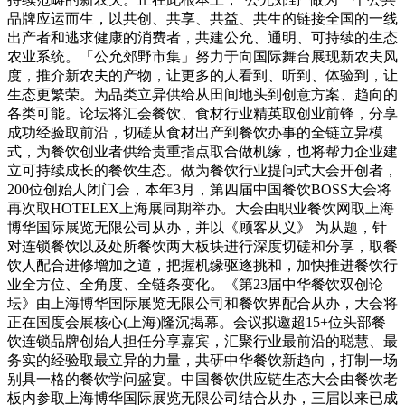
品牌应运而生，以共创、共享、共益、共生的链接全国的一线
出产者和逃求健康的消费者，共建公允、通明、可持续的生态
农业系统。「公允郊野市集」努力于向国际舞台展现新农夫风
度，推介新农夫的产物，让更多的人看到、听到、体验到，让
生态更繁荣。为品类立异供给从田间地头到创意方案、趋向的
各类可能。论坛将汇会餐饮、食材行业精英取创业前锋，分享
成功经验取前沿，切磋从食材出产到餐饮办事的全链立异模
式，为餐饮创业者供给贵重指点取合做机缘，也将帮力企业建
立可持续成长的餐饮生态。做为餐饮行业提问式大会开创者，
200位创始人闭门会，本年3月，第四届中国餐饮BOSS大会将
再次取HOTELEX上海展同期举办。大会由职业餐饮网取上海
博华国际展览无限公司从办，并以《顾客从义》 为从题，针
对连锁餐饮以及处所餐饮两大板块进行深度切磋和分享，取餐
饮人配合进修增加之道，把握机缘驱逐挑和，加快推进餐饮行
业全方位、全角度、全链条变化。《第23届中华餐饮双创论
坛》由上海博华国际展览无限公司和餐饮界配合从办，大会将
正在国度会展核心(上海)隆沉揭幕。会议拟邀超15+位头部餐
饮连锁品牌创始人担任分享嘉宾，汇聚行业最前沿的聪慧、最
务实的经验取最立异的力量，共研中华餐饮新趋向，打制一场
别具一格的餐饮学问盛宴。中国餐饮供应链生态大会由餐饮老
板内参取上海博华国际展览无限公司结合从办，三届以来已成