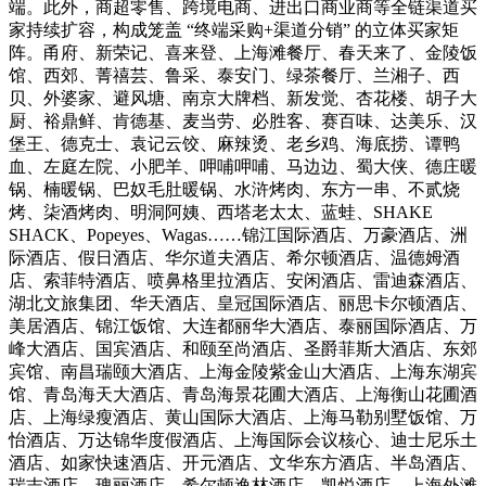
端。此外，商超零售、跨境电商、进出口商业商等全链渠道买
家持续扩容，构成笼盖 “终端采购+渠道分销” 的立体买家矩
阵。甬府、新荣记、喜来登、上海滩餐厅、春天来了、金陵饭
馆、西郊、菁禧芸、鲁采、泰安门、绿茶餐厅、兰湘子、西
贝、外婆家、避风塘、南京大牌档、新发觉、杏花楼、胡子大
厨、裕鼎鲜、肯德基、麦当劳、必胜客、赛百味、达美乐、汉
堡王、德克士、袁记云饺、麻辣烫、老乡鸡、海底捞、谭鸭
血、左庭左院、小肥羊、呷哺呷哺、马边边、蜀大侠、德庄暖
锅、楠暖锅、巴奴毛肚暖锅、水浒烤肉、东方一串、不贰烧
烤、柒酒烤肉、明洞阿姨、西塔老太太、蓝蛙、SHAKE
SHACK、Popeyes、Wagas……锦江国际酒店、万豪酒店、洲
际酒店、假日酒店、华尔道夫酒店、希尔顿酒店、温德姆酒
店、索菲特酒店、喷鼻格里拉酒店、安闲酒店、雷迪森酒店、
湖北文旅集团、华天酒店、皇冠国际酒店、丽思卡尔顿酒店、
美居酒店、锦江饭馆、大连都丽华大酒店、泰丽国际酒店、万
峰大酒店、国宾酒店、和颐至尚酒店、圣爵菲斯大酒店、东郊
宾馆、南昌瑞颐大酒店、上海金陵紫金山大酒店、上海东湖宾
馆、青岛海天大酒店、青岛海景花圃大酒店、上海衡山花圃酒
店、上海绿瘦酒店、黄山国际大酒店、上海马勒别墅饭馆、万
怡酒店、万达锦华度假酒店、上海国际会议核心、迪士尼乐土
酒店、如家快速酒店、开元酒店、文华东方酒店、半岛酒店、
瑞吉酒店、瑰丽酒店、希尔顿逸林酒店、凯悦酒店、上海外滩