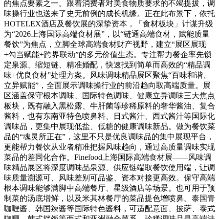
的焦点要素之一。跟着消费者对美食物质要求的不竭提拔，调
味操行业也送来了史无前例的成长机缘。正在此布景下，依托
HOTELEX酒店及餐饮展的深挚资本，「食材板块」计谋升级
为“2026上海国际高端食材展”，以“链通高端食材，赋能质量
餐饮”为焦点，立脚全球高端食材财产视野，建立“展区展现
+勾当赋能+跨界联动”的多元价值生态。专注帮力餐企率先锁
定泉源、缩短链、精准婚配，快速找到简单而高效的“精品调
味+优良食材”处理方案。风味调味精品展区聚焦“百味和谐、
立异赋能”，全面展示调味操行业的前沿趋向取高端质量。展
区涵盖保守根本调味、国际特色调味、健康立异调味三大焦点
板块，既有融入黑松露、牛肝菌等珍稀原料的奢华酱油、复合
酱料，也有东南亚特色喷鼻料、日式酱汁、西式酱汁等国际化
调味品，更集中展现低盐、低糖的健康调味新品。做为餐饮菜
品的“魂灵所正在”，这里不只是优良调味品的集中展现平台，
更能帮力餐饮从业者精准把握风味趋向，通过高质量调味实现
菜品的差同化合作。Finefood上海国际高端食材展——风味调
味精品展区将深度调味品泉源、供应链端取餐饮使用端，让调
味质量溯源可、风味差别可品鉴、资本对接更高效。保守高端
根本调味能够满脚中高端餐厅、星级酒店等场景。也可用于预
制菜的汤底增鲜，以及米其林餐厅的菜品提色增喷鼻。泰国青
咖喱酱、韩国辣酱等国际特色酱料，可适配意面、披萨、泰式
咖喱、韩式拌饭等西式和亚洲融合菜系。珍稀调味品是高端法