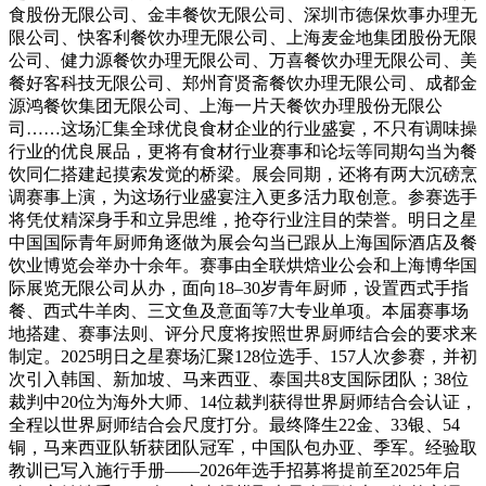
食股份无限公司、金丰餐饮无限公司、深圳市德保炊事办理无
限公司、快客利餐饮办理无限公司、上海麦金地集团股份无限
公司、健力源餐饮办理无限公司、万喜餐饮办理无限公司、美
餐好客科技无限公司、郑州育贤斋餐饮办理无限公司、成都金
源鸿餐饮集团无限公司、上海一片天餐饮办理股份无限公
司……这场汇集全球优良食材企业的行业盛宴，不只有调味操
行业的优良展品，更将有食材行业赛事和论坛等同期勾当为餐
饮同仁搭建起摸索发觉的桥梁。展会同期，还将有两大沉磅烹
调赛事上演，为这场行业盛宴注入更多活力取创意。参赛选手
将凭仗精深身手和立异思维，抢夺行业注目的荣誉。明日之星
中国国际青年厨师角逐做为展会勾当已跟从上海国际酒店及餐
饮业博览会举办十余年。赛事由全联烘焙业公会和上海博华国
际展览无限公司从办，面向18–30岁青年厨师，设置西式手指
餐、西式牛羊肉、三文鱼及意面等7大专业单项。本届赛事场
地搭建、赛事法则、评分尺度将按照世界厨师结合会的要求来
制定。2025明日之星赛场汇聚128位选手、157人次参赛，并初
次引入韩国、新加坡、马来西亚、泰国共8支国际团队；38位
裁判中20位为海外大师、14位裁判获得世界厨师结合会认证，
全程以世界厨师结合会尺度打分。最终降生22金、33银、54
铜，马来西亚队斩获团队冠军，中国队包办亚、季军。经验取
教训已写入施行手册——2026年选手招募将提前至2025年启