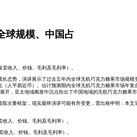
全球规模、中国占
发卖量、发卖收入、价钱、毛利及毛利率）。
长态势，演讲展示了过去五年内全球无机巧克力糖果市场规模变
亿元（人平易近币）。估计预测期内全球无机巧克力糖果市场年复合
域展开，亚太地域阐发中沉点给出了中国地域的无机巧克力糖果市场
取次要框架，现实最终演讲可能有所变更，需出格申明：本文呈
量、发卖收入、价钱、毛利及毛利率）。
量、发卖收入、价钱、毛利及毛利率）。