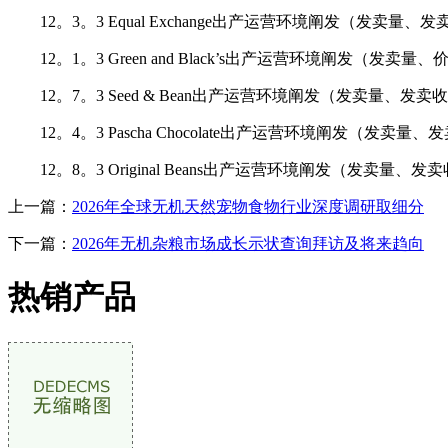
12。3。3 Equal Exchange出产运营环境阐发（发卖
12。1。3 Green and Black’s出产运营环境阐发（
12。7。3 Seed & Bean出产运营环境阐发（发卖量、
12。4。3 Pascha Chocolate出产运营环境阐发（发
12。8。3 Original Beans出产运营环境阐发（发卖量
上一篇：
2026年全球无机天然宠物食物行业深度调研取细分
下一篇：
2026年无机杂粮市场成长示状查询拜访及将来趋向
热销产品