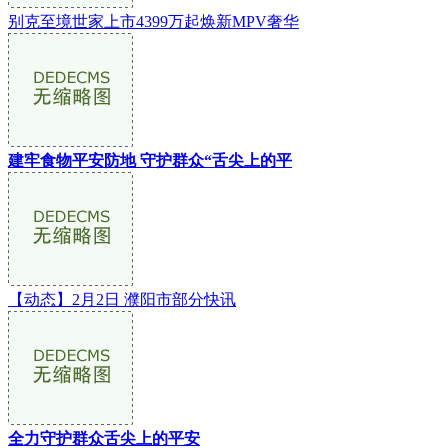
别克至境世家上市4399万起焕新MPV奢华
建牢食物平安防地 守护群众“舌尖上的平
【动态】2月2日 濮阳市部分快讯
全力守护群众舌尖上的平安