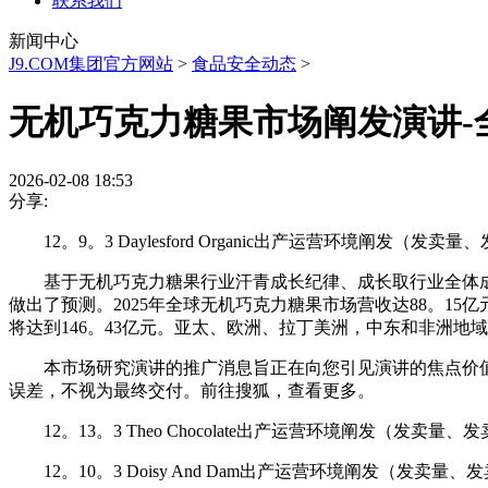
联系我们
新闻中心
J9.COM集团官方网站
>
食品安全动态
>
无机巧克力糖果市场阐发演讲-
2026-02-08 18:53
分享:
12。9。3 Daylesford Organic出产运营环境阐发（
基于无机巧克力糖果行业汗青成长纪律、成长取行业全体成
做出了预测。2025年全球无机巧克力糖果市场营收达88。15
将达到146。43亿元。亚太、欧洲、拉丁美洲，中东和非洲地
本市场研究演讲的推广消息旨正在向您引见演讲的焦点价值
误差，不视为最终交付。前往搜狐，查看更多。
12。13。3 Theo Chocolate出产运营环境阐发（发卖
12。10。3 Doisy And Dam出产运营环境阐发（发卖