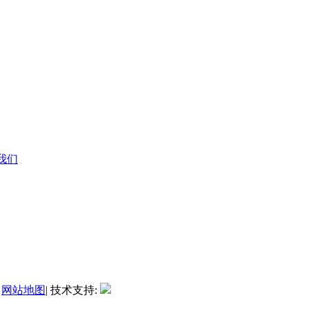
系我们
|
网站地图
| 技术支持: