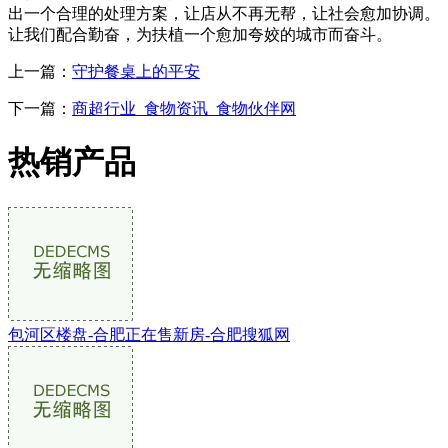
出一个合理的处理方案，让店从不再无帮，让社会愈加协调。
让我们配合勤奋，为扶植一个愈加夸姣的城市而奋斗。
上一篇：
守护餐桌上的平安
下一篇：
商超行业_食物资讯_食物伙伴网
热销产品
包河区楼盘-合肥正在售新房-合肥搜狐网