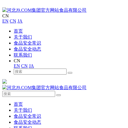
CN
EN
CN
JA
首页
关于我们
食品安全常识
食品安全动态
联系我们
CN
EN
CN
JA
首页
关于我们
食品安全常识
食品安全动态