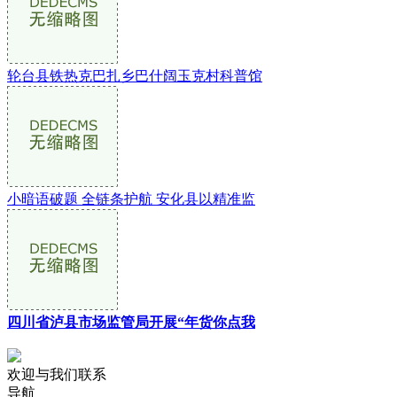
轮台县铁热克巴扎乡巴什阔玉克村科普馆
小暗语破题 全链条护航 安化县以精准监
四川省泸县市场监管局开展“年货你点我
欢迎与我们联系
导航