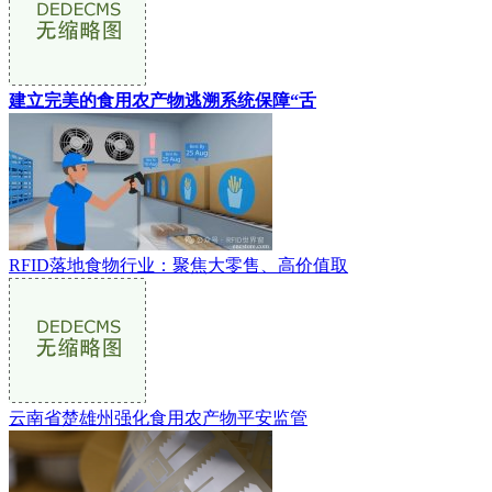
建立完美的食用农产物逃溯系统保障“舌
RFID落地食物行业：聚焦大零售、高价值取
云南省楚雄州强化食用农产物平安监管