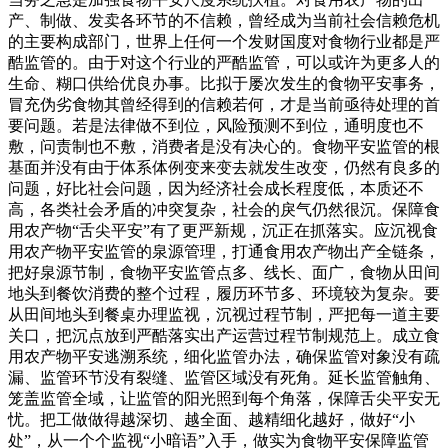
产、制做、发卖各环节的不信赖，曾经成为当前社会信赖危机
的主要构成部门，世界上任何一个发财国度对食物行业都是严
酷监管的。由于对这个行业的严酷监管，可以或许为更多人的
生命、糊口供给优良办事。比拟于屡次发生的食物平安事务，
冒充伪劣食物其曾经得到的信赖若何，才是当前亟待处理的首
要问题。若是法律做不到位，风险预测不到位，通明度也不
敷，问责制也不敷，消费者是没有决心的。食物平安监管的根
基面并没有由于体系体例变来变去就发生改变，仍然有良多的
问题，好比社会问题，因为经济社会成长程度低，本质还不
高，各类社会矛盾的冲突复杂，社会的戾气仍然很沉。保障食
用农产物“舌尖平安”有了更严新规，沉正在抓落实。应沉视食
用农产物平安监管的泉源管理，打通食用农产物出产全链条，
把好泉源节制，食物平安监管点多、线长、面广，食物从田间
地头到餐饮消费的整个过程，履历环节多、环境较为复杂。要
从田间地头到餐桌办理监视，沉视过程节制，严把每一道主要
关口，把沉点放到严酷落实出产运营过程节制规范上。成立食
用农产物平安逃溯系统，细化监管办法，确保监管对象没有疏
漏、监管环节没有裂缝、监管区域没有死角。延长监管触角、
笼盖监管全域，让监管的阳光照到每个角落，保障舌尖平安无
忧。把工做做得越深切、越全面、越精细化越好，做好“小
处”，从一个个监视“小暗语”入手，做实为食物平安保障监管