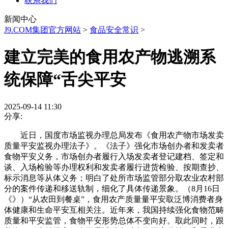
联系我们
新闻中心
J9.COM集团官方网站
>
食品安全常识
>
建立完美的食用农产物逃溯系
统保障“舌尖平安
2025-09-14 11:30
分享:
近日，国度市场监视办理总局发布《食用农产物市场发卖
质量平安监视办理法子》。《法子》强化市场创办者和发卖者
食物平安义务，市场创办者履行入场发卖者登记建档、签定和
谈、入场检验等办理权利和发卖者履行进货检验、按期查抄、
标示消息等从体义务；明白了处所市场监管部分取农业农村部
分的案件传递和移送轨制，细化了具体传递景象。（8月16日
《》）“从农田到餐桌”，食用农产质量量平安取泛博消费者身
体健康和生命平安互相关注。近年来，我国持续强化食物范畴
质量和平安监管，食物平安形势总体不变向好。取此同时，跟