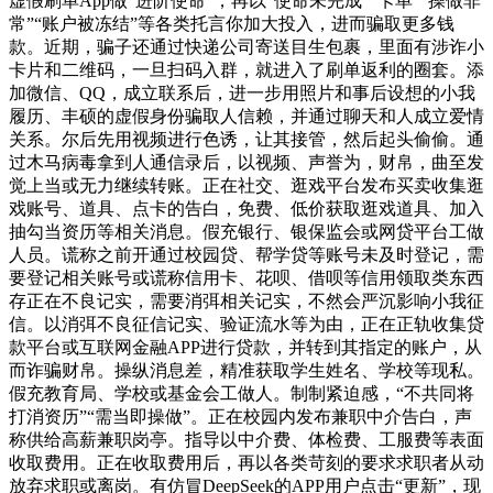
虚假刷单App做“进阶使命”，再以“使命未完成”“卡单”“操做非
常”“账户被冻结”等各类托言你加大投入，进而骗取更多钱
款。近期，骗子还通过快递公司寄送目生包裹，里面有涉诈小
卡片和二维码，一旦扫码入群，就进入了刷单返利的圈套。添
加微信、QQ，成立联系后，进一步用照片和事后设想的小我
履历、丰硕的虚假身份骗取人信赖，并通过聊天和人成立爱情
关系。尔后先用视频进行色诱，让其接管，然后起头偷偷。通
过木马病毒拿到人通信录后，以视频、声誉为，财帛，曲至发
觉上当或无力继续转账。正在社交、逛戏平台发布买卖收集逛
戏账号、道具、点卡的告白，免费、低价获取逛戏道具、加入
抽勾当资历等相关消息。假充银行、银保监会或网贷平台工做
人员。谎称之前开通过校园贷、帮学贷等账号未及时登记，需
要登记相关账号或谎称信用卡、花呗、借呗等信用领取类东西
存正在不良记实，需要消弭相关记实，不然会严沉影响小我征
信。以消弭不良征信记实、验证流水等为由，正在正轨收集贷
款平台或互联网金融APP进行贷款，并转到其指定的账户，从
而诈骗财帛。操纵消息差，精准获取学生姓名、学校等现私。
假充教育局、学校或基金会工做人。制制紧迫感，“不共同将
打消资历”“需当即操做”。正在校园内发布兼职中介告白，声
称供给高薪兼职岗亭。指导以中介费、体检费、工服费等表面
收取费用。正在收取费用后，再以各类苛刻的要求求职者从动
放弃求职或离岗。有仿冒DeepSeek的APP用户点击“更新”，现