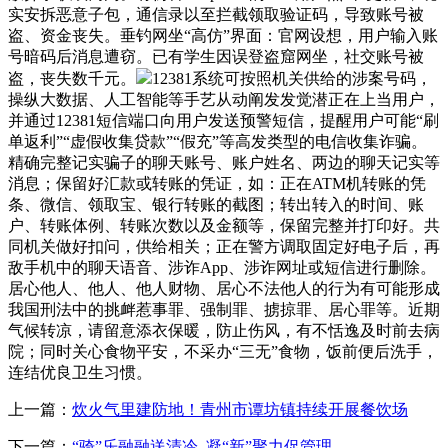
实安拆恶意子包，通信录以至拦截领取验证码，导致账号被
盗、资金丧失。垂钓网坐“高仿”界面：官网设想，用户输入账
号暗码后消息遭窃。已有学生因误登盗窟网坐，社交账号被
盗，丧失数千元。
12381系统可按照机关供给的涉案号码，
操纵大数据、人工智能等手艺从动阐发发觉潜正在上当用户，
并通过12381短信端口向用户发送预警短信，提醒用户可能“刷
单返利”“虚假收集贷款”“假充”等高发类型的电信收集诈骗。
精确完整记实骗子的聊天账号、账户姓名、两边的聊天记实等
消息；保留好汇款或转账的凭证，如：正在ATM机转账的凭
条、微信、领取宝、银行转账的截图；转出转入的时间、账
户、转账体例、转账次数以及金额等，保留完整并打印好。共
同机关做好扣问，供给相关；正在警方调取固定好电子后，再
敌手机中的聊天语音、涉诈App、涉诈网址或短信进行删除。
居心他人、他人、他人财物、居心不法他人的行为有可能形成
我国刑法中的挑衅惹事罪、强制罪、掳掠罪、居心罪等。近期
气候转凉，请留意添衣保暖，防止伤风，有不恬逸及时前去病
院；同时关心食物平安，不采办“三无”食物，饭前便后洗手，
连结优良卫生习惯。
上一篇：
炊火气里建防地！青州市谭坊镇持续开展餐饮场
下一篇：
“骑”乐融融送清冷 凝“新”聚力促管理