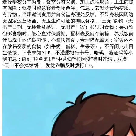
选择学校食堂就餐，食堂食材采购、加工流程规范，卫生前提
有保障；就餐时留意察看食物色泽、气息，若发觉食物变质、
有异物，当即遏制食用并向食堂办理处反馈。不采办校园周边
无固定运营场合、无卫生许可证的摊贩食物，“三无”食物（无
出产日期、无质量及格证、无出产厂家）和过时食物；采办预
包拆食物时，细心查对保质期、配料表及储存前提。养成饭前
便后洗手的优良习惯，不暴饮暴食，合理搭配荤素；宿舍内不
存放易变质的食物（如牛奶、蛋糕、生果等）。不等闲点击目
生链接、下载未知APP，不透露银行卡号、暗码、验证码等小
我消息；碰到“刷单兼职”“中通知”“校园贷”等时连结，服膺
“天上不会掉馅饼”，发觉诈骗及时拨打110。