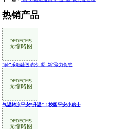
热销产品
“骑”乐融融送清冷 凝“新”聚力促管
气温转凉平安“升温”！校园平安小贴士