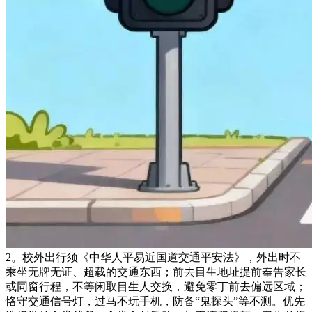
2。校外出行须《中华人平易近国道交通平安法》，外出时不
乘坐无牌无证、超载的交通东西；前去目生地址提前奉告家长
或同窗行程，不等闲取目生人交换，避免零丁前去偏远区域；
恪守交通信号灯，过马不玩手机，防备“鬼探头”等不测。优先