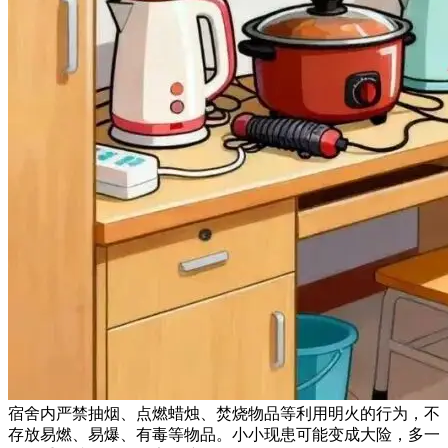
宿舍内严禁抽烟、点燃蜡烛、焚烧物品等利用明火的行为，不
存放易燃、易爆、有毒等物品。小小现患可能变成大险，多一