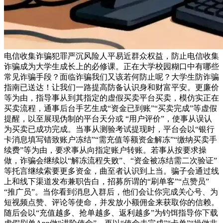
电信收集诈骗犯罪严沉风险人平易近群众权益，防止电信收集
诈骗成为大学生成长上的必修课。正在大学校园糊口中有哪些
常见诈骗手段？面临诈骗我们又该若何防止呢？大学生防诈骗
指南已送达！让我们一路提高防备认识身和财富平安。更廉价
等为由，指导事从到其指定的虚假买卖平台买卖，模仿实正在
买卖流程，通事后台手艺生成“资金已到账”“买卖完成”等虚假
提醒，以至展现伪制的平台天分或 “用户评价”，使事从误认
为买卖已成功完成。当事从测验考试提现时，平台会以“银行
卡消息填写错致账户冻结”“需充值等额资金解冻”“缴纳买卖手
续费”等为由，要求事从向指定账户转账。若事从按要求操
做，诈骗会继续以“解冻流程失败”、“资金被冻结需二次验证”
等托言继续索要更多资金，曲至者认识到上当。骗子会通过线
上和线下渠道发布兼职告白，招募所谓的“刷单客”“点赞员”
“推广员”。当你看到消息入群后，他们会让你完成关心号、为
短视频点赞、评论等使命，并发放小额佣金来获取你的信赖。
随后会以“充值越多、抢单越多、返利越多”为钓饵指导你下载