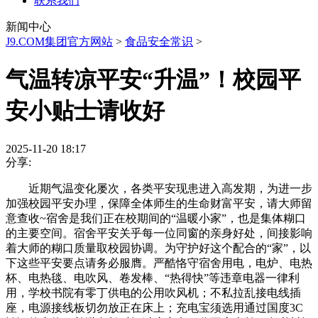
联系我们
新闻中心
J9.COM集团官方网站
>
食品安全常识
>
气温转凉平安“升温”！校园平
安小贴士请收好
2025-11-20 18:17
分享:
近期气温变化屡次，各类平安现患进入高发期，为进一步
加强校园平安办理，保障全体师生的生命财富平安，请大师留
意查收~宿舍是我们正在校期间的“温暖小家”，也是集体糊口
的主要空间。宿舍平安关乎每一位同窗的亲身好处，间接影响
着大师的糊口质量取校园协调。为守护好这个配合的“家”，以
下这些平安要点请务必服膺。严酷恪守宿舍用电，电炉、电热
杯、电热毯、电吹风、卷发棒、“热得快”等违章电器一律利
用，学校书院有零丁供电的公用吹风机；不私拉乱接电线插
座，电源接线板切勿放正在床上；充电宝须选用通过国度3C