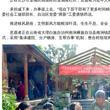
正在长沙市望城区高塘岭街道湘陵社区，意愿者为老年人和残疾人
承担减下来，办事提上去。“现在下层干部有了更多时间精神沉
委社会工做部部长、自治区党委“两新”工委唐轶昂说。
推进移风易俗，文明新风方能根深叶茂、生生不息。全会《
意愿者正在云南省大理白族自治州南涧彝族自治县南涧镇西山村
式，采用“集体建院、分户栖身、互帮办事”机制，整合村组现