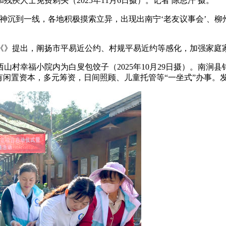
士免费剃头（2025年11月6日摄）。记者 陈思汗 摄。
到一线，各地积极摸索立异，出现出南宁‘老友议事会’、柳州
》提出，阐扬市平易近公约、村规平易近约等感化，加强家庭家
幸福小院内为白叟包饺子（2025年10月29日摄）。南涧县针
有闲置资本，多元筹资，日间照顾、儿童托管等“一坐式”办事。发