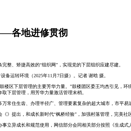
——各地进修贯彻
整、矫捷高效的“组织网”，实现党的下层组织应建尽建。
转环境（2025年11月7日摄）。记者 谢晗 摄。
楼区下层管理的主要芳华力量。”鼓楼团区委王均杰引见，环绕
参取下层管理，用芳华力量激活管理末梢。
多万常住生齿、办理半径广、管理要素复杂的超大城市，市平易
》提出，和成长新时代“枫桥经验”，加强村落管理，完美社
办事立异成长和规范使用，网信部分会同相关部分按照《生成式