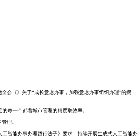
全会《》关于“成长意愿办事，加强意愿办事组织办理”的摆
近的每一个都着城市管理的精度取效率。
区管理。
人工智能办事办理暂行法子》要求，持续开展生成式人工智能办