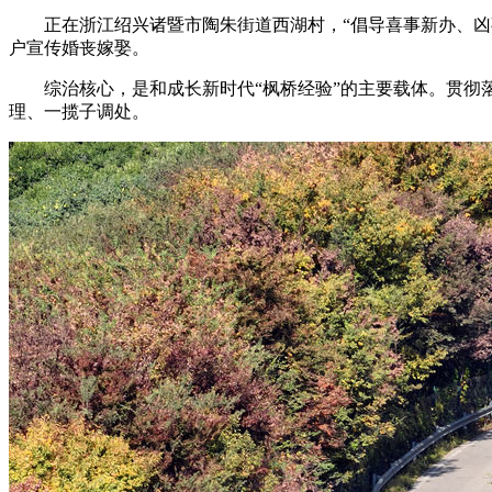
正在浙江绍兴诸暨市陶朱街道西湖村，“倡导喜事新办、凶事
户宣传婚丧嫁娶。
综治核心，是和成长新时代“枫桥经验”的主要载体。贯彻落实
理、一揽子调处。