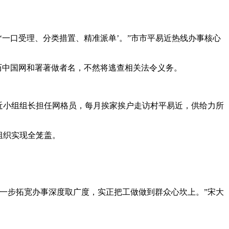
。
一口受理、分类措置、精准派单’。”市市平易近热线办事核心
历中国网和署著做者名，不然将逃查相关法令义务。
近小组组长担任网格员，每月挨家挨户走访村平易近，供给力所
组织实现全笼盖。
。
一步拓宽办事深度取广度，实正把工做做到群众心坎上。”宋大