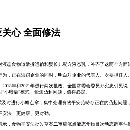
应关心 全面修法
液态食物道散拆运输和婴长儿配方液态乳，补齐了这两个方面
为，正在惩罚企业的同时，明白对企业的代表人、次要担任人、
，2018年和2021年进行两次批改。全国常委会委员孙宪忠引
“小暗语”模式，聚焦凸起问题，值得必定。
及时进行小幅点窜，集中处理食物平安范畴存正在的凸起问题
安法，更健康、更对劲。
示，食物平安法批改草案二审稿沉点液态食物目次动态调零件制