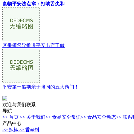
食物平安法点窜：打响舌尖和
区带领督导推进平安出产工做
平安第一假期亲子陪同的五大窍门！
欢迎与我们联系
导航
>> 首页
>> 关于我们
>> 食品安全常识
>> 食品安全动态
>> 联
产品中心
>> 辣椒
>> 香辛料