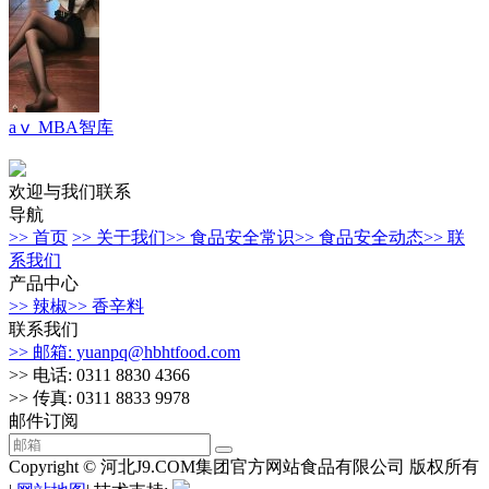
aⅴ MBA智库
欢迎与我们联系
导航
>> 首页
>> 关于我们
>> 食品安全常识
>> 食品安全动态
>> 联
系我们
产品中心
>> 辣椒
>> 香辛料
联系我们
>> 邮箱: yuanpq@hbhtfood.com
>> 电话: 0311 8830 4366
>> 传真: 0311 8833 9978
邮件订阅
Copyright © 河北J9.COM集团官方网站食品有限公司 版权所有