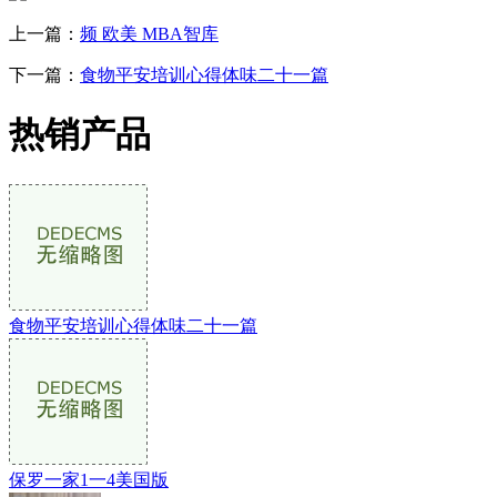
上一篇：
频 欧美 MBA智库
下一篇：
食物平安培训心得体味二十一篇
热销产品
食物平安培训心得体味二十一篇
保罗一家1一4美国版