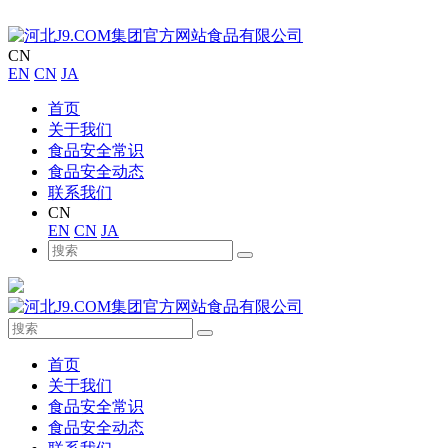
CN
EN
CN
JA
首页
关于我们
食品安全常识
食品安全动态
联系我们
CN
EN
CN
JA
首页
关于我们
食品安全常识
食品安全动态