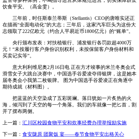
监管等多种体例，不竭指导运营从体规范运营，切实保障群众
饮食平安。（高金雯）。
三年前，时任斯泰兰蒂斯（Stellantis）CEO的唐唯实还正
在描画“全面电动化”的大志；三年后，这家汽车巨头为这份大
志领取了222亿欧元（约合人平易近币1800亿元）的“账单”。
央行颁布发表：对扶植银行、浦发银行各罚款超4000万
元！“未按履行客户身份识别权利，未按保留客户身份材料和
买卖记实等”。
意大利利维尼奥2月16日电 正在方才竣事的米兰冬奥会式
滑雪女子大跳台决赛中，中国选手谷爱凌夺得银牌，这是她本
届冬奥会小我第二枚银牌。 图为中国选手谷爱凌正在角逐中
期待成就（材料图）。
把蓝蓝的天空染成了五彩斑斓。落日犹如一片炙热的火
海，倾泻到了天空的每一个角落。我们的车就像一把匕首，割
开了摆布两侧。
上一篇：
汇川区校园食物平安和炊事经费办理举报励实施
下一篇：
食安陇原 团聚饭 宴——春节食物平安出格关心