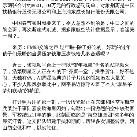
示两张合计约8601。04万元的行政惩罚罚单，对象别离是中国
扶植银行股份无限公司和上海浦东成长银行股份无限公司。
中国春节顿时就要来了，令人意想不到的是，中日之间的
航空班，再次断崖式削减。据多家航空统计数据显示，春运第
一周？。
来历：FM93交通之声 过年啦~除了好吃的、好玩的过年
孩子们最盼的当属压岁钱那压岁钱给几多合适呢？
近日，短视频平台上一些以“贺年祝愿”为名的AI视频火
了，浩繁明星艺人正在AI的下“齐聚一堂”，拱手贺年，好不热
闹。无独有偶，AI周星驰典范片子片段的视频激发大量关
心，不少人跟风参取此中，网平易近惊呼AI圆了本人“取星爷
梦幻联动”的希望。
打开照片库的那一刻，一段段光影正在东部和区空军航空
兵某旅干事陆嘉俊脑海里闪灼，勾勒出一幅激烈的空中较劲图
景。军校结业11年的他，此刻面临的是“海空雄鹰团”60多年的
厚沉汗青。这支部队组建于抗和期间，历经多次调整转隶。河
山防空做和中，以劣胜优。