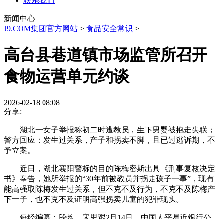
联系我们
新闻中心
J9.COM集团官方网站
>
食品安全常识
>
高台县巷道镇市场监管所召开
食物运营单元约谈
2026-02-18 08:08
分享:
湖北一女子举报称初二时遭教员，生下男婴被抱走失联；
警方回应：发生过关系，产子和拐卖不脚，且已过逃诉期，不
予立案。
近日，湖北襄阳警标的目的陈梅密斯出具《刑事复核决定
书》奉告，她所举报的“30年前被教员并拐走孩子一事”，现有
能高强取陈梅发生过关系，但不克不及行为，不克不及陈梅产
下一子，也不克不及证明高强拐卖儿童的犯罪现实。
每经编纂：段炼，宋思艰2月14日，中国人平易近银行公