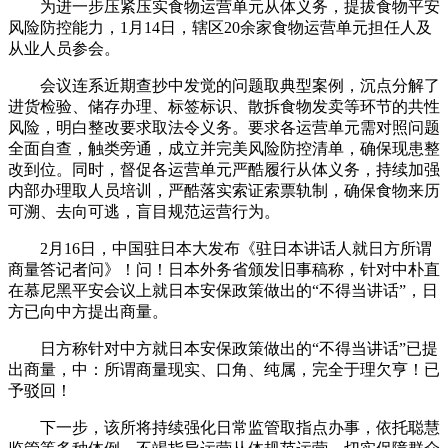
为进一步压紧压实食物运营单元从体义务，提拔食物平安
风险防控能力，1月14日，辖区20余家食物运营单元担任人及
从业人员参会。
会议连系近期查抄中发觉的问题取典型案例，沉点分解了
进货检验、储存办理、标签标识、散拆食物发卖等环节的共性
风险，明白整改要求取法令义务。要求各运营单元需对照问题
全面自查，触类旁通，成立并完美风险防控清单，确保现患整
改到位。同时，督促各运营单元严酷履行从体义务，持续加强
内部办理取人员培训，严酷落实索证索票轨制，确保食物来历
可溯、去向可逃，盲目规范运营行为。
2月16日，中国驻日本大发布《驻日本讲话人就日方所谓
商量答记者问》！问！日本外务省颁发旧事稿称，针对中朴直
在慕尼黑平安会议上就日本安保政策做出的“不得当讲话”，日
方已向中方提出商量。
日方称针对中方就日本安保政策做出的“不得当讲话”已提
出商量，中：所谓商量现实、口角、纯属，完全于理欠亨！已
予驳回！
下一步，该所将持续强化日常监管取指点办事，依托聪慧