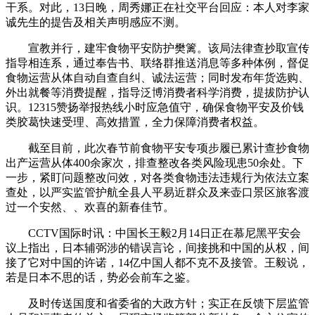
干系。对此，13日晚，周秀娜正在社交平台回应：本人对李家
诚先生的提告及相关声明感应不测。
宣教并行，建牢食物平安防护樊篱。该局法律查抄取宣传
指导相连系，通过奉告书、联络群推送消息等多种体例，督促
食物运营从体自动自查自纠、诚法运营；同时发布年货选购、
外出就餐等消费提醒，指导泛博消费者科学消费，提拔防护认
识。12315赞扬举报热线小时应急值守，确保食物平安及价钱
类胶葛快速受理、高效措置，全力保障消费者权益。
截至目前，此次春节前食物平安专项步履已累计查抄食物
出产运营从体400余家次，排查整改各类风险现患50余处。下
一步，紧盯问题整改问效，对各类食物违法违规行为依法立案
查处，以严实监管护航全县人平易近群众及来壶口景区旅客渡
过一个安然、、欢喜的新春佳节。
CCTV国际时讯：中国长王毅2月14日正在慕尼黑平安会
议上指出，日本辅弼涉的错误言论，间接挑和中国的从权，间
接了它对中国的许诺，14亿中国人都不克不及接管。王毅说，
若是日本不思的话，势必会前车之鉴。
及时传送国度和省委省的大政方针；实正在反馈下层监管