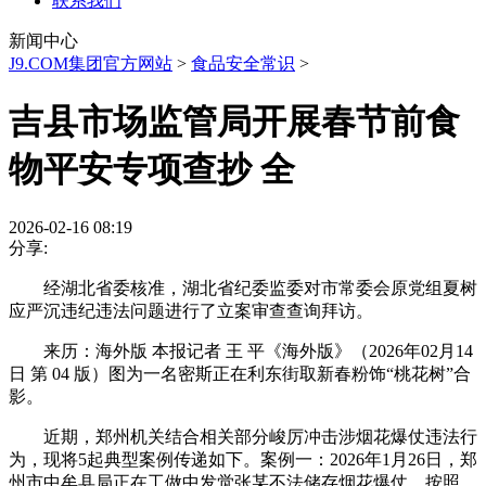
联系我们
新闻中心
J9.COM集团官方网站
>
食品安全常识
>
吉县市场监管局开展春节前食
物平安专项查抄 全
2026-02-16 08:19
分享:
经湖北省委核准，湖北省纪委监委对市常委会原党组夏树
应严沉违纪违法问题进行了立案审查查询拜访。
来历：海外版 本报记者 王 平《海外版》（2026年02月14
日 第 04 版）图为一名密斯正在利东街取新春粉饰“桃花树”合
影。
近期，郑州机关结合相关部分峻厉冲击涉烟花爆仗违法行
为，现将5起典型案例传递如下。案例一：2026年1月26日，郑
州市中牟县局正在工做中发觉张某不法储存烟花爆仗。按照