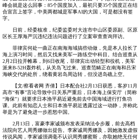
峰会就是这么回事：85个国度加入，最初只要35个国度正在结
合宣言上签字，中美两都城是军事AI的大国，可是都没有签
字。
日前，经委核准，纪委监委对大连市中山区委原副、区原
区长王厚海严沉违纪违法问题进行了立案审查查询拜访。
菲律宾何处一曲正在南海海域搞些动做，先是本人拉长了
海上演习时间，然后又找来美军一路练空中科目。结合巡查从
2月2日拉开帷幕，到6日收尾，菲律宾出动轻型和役机，美军
派来B-52H轰炸机，从关岛飞过来。巡查范畴正在南海和吕宋
海峡交代的处所，绕着黄岩岛周边转，但没进岛礁上空。
【文/察看者网 齐倩】日本配合社2月13日获悉，客岁11月
高市“有事”言论导致中日关系严重后，日本海上保安厅（简称
“海保”）就要求日本渔平易近避免前去中国海域进行打鱼功
课。此前有知恋人士和日本渔平易近透露过这一动静，并称此
举是为了避免进一步惹怒中国。
2月13日，富豪李家诚颁布发表采纳法令步履，前去高档
法院向艺人周秀娜做出提告。李家诚周秀娜及，因她激发虚假
传说风闻，李家诚强调毫不认识周秀娜蜜斯，亦取她绝无任何