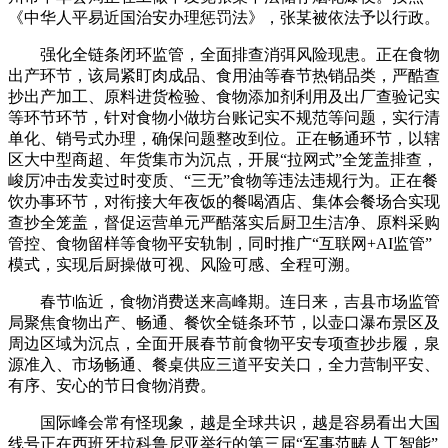
《中华人平易近国治安办理惩罚法》，张某被依法予以行政。
强化全链条闭环监管，全面排查消弭风险现患。正在食物
出产环节，该局紧盯肉成品、食用油等春节热销品类，严酷查
抄出产加工、原料进货检验、食物添加剂利用及出厂查验记实
等环节环节，针对食物小做坊台账记实不规范等问题，实行清
单化、销号式办理，确保问题整改到位。正在畅通环节，以辖
区大中型商超、年货集市为沉点，开展“拉网式”全笼盖排查，
峻厉冲击发卖过时变质、“三无”食物等违法违规行为。正在餐
饮办事环节，对衔接大年夜饭的餐喝酒店、集体会餐场合实现
查抄全笼盖，督促运营单元严酷落实后厨卫生洁净、原料采购
管控、食物留样等食物平安轨制，同时推广“互联网+AI监管”
模式，实现后厨操做可视、风险可感、全程可溯。
春节临近，食物消费送来高峰期。连日来，吉县市场监管
局聚焦食物出产、畅通、餐饮全链条环节，以壶口瀑布景区及
周边区域为沉点，全面开展春节前食物平安专项查抄步履，泉
源准入、市场畅通、餐桌供应三道平安关口，全力营制平安、
有序、安心的节日食物消费。
国际峰会常有怪现象，越是全球共识，越是容易看出大国
线号正在西班牙拉科鲁尼亚举行的第三届“军事范畴人工智能”