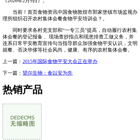
（2026年2月9日）。
当前！首页食物资讯中国食物敦煌市郭家堡镇市场监视办
理所组织召开农村集体会餐食物平安培训会？。
同时要求各村党支部和“一专三员”提高，自动履行农村集
体会餐的登记报备 、现场查抄指点和现患排查工做义务，并
连系日常平安教育宣传勾当指导群众加强食物平安认识，文明
就餐、否决华侈等社会风尚，健康、有序的农村集体会餐。
上一篇：
2015年国际食物平安大会正在举办
下一篇：
望尔生物：食以安为先
热销产品