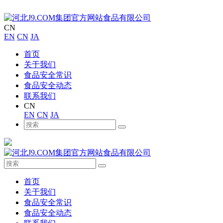
CN
EN
CN
JA
首页
关于我们
食品安全常识
食品安全动态
联系我们
CN
EN
CN
JA
首页
关于我们
食品安全常识
食品安全动态