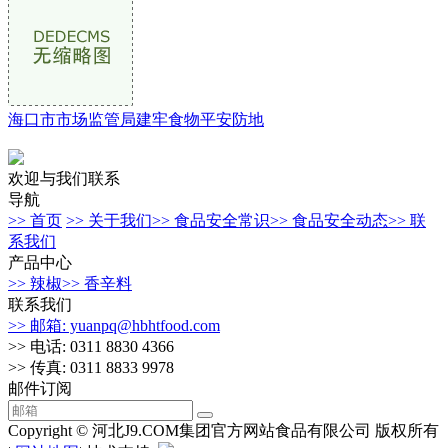
海口市市场监管局建牢食物平安防地
欢迎与我们联系
导航
>> 首页
>> 关于我们
>> 食品安全常识
>> 食品安全动态
>> 联
系我们
产品中心
>> 辣椒
>> 香辛料
联系我们
>> 邮箱: yuanpq@hbhtfood.com
>> 电话: 0311 8830 4366
>> 传真: 0311 8833 9978
邮件订阅
Copyright © 河北J9.COM集团官方网站食品有限公司 版权所有