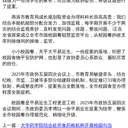
我做为一论理学生的家长，而且做为政协委员，将该议题进行
了提案。
商洛市教育局成长规划取资金办理科科长崇高高贵：我们
结合本能机能部分配合发力，加强监视，每学期开展不少于两
次的结合监视查抄，及时发觉问题，排题，整改问题。/正在
全省摸索成立全市市级校园餐聪慧监管平台，从校园餐的收支
库到操做间的操做，监管。
小小校园餐，关乎大平易近生。一份提案的落地，织密了
校园食物平安防护网，也彰显了政协委员心系群众、履职尽责
的担任。
2025年市政协五届四次会议上，市教育局敏捷牵头，结合
纪检、市监、卫健等多部分组建联动机制，制定修订33项办理
轨制，构成整改闭环，提案焦点全数落地，全市校园食堂办理
程度全面提档。
校园餐是平易近生工程更是工程，2025年市政协五届四次
会议期间，市政协委员李博以一份平易近生提案为纽带，鞭策
全市校园餐办理规范化、精细化升级。
上一篇：
大学药学院结合处所食药检机构开展校园勾当