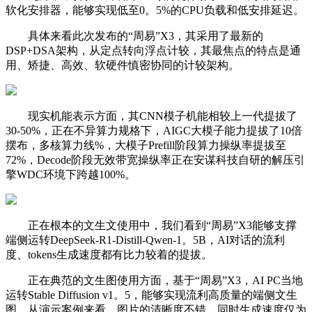
软化安排器，能够实现低至0。5%的CPU负载和低安排延迟。
具体来看此次发布的“周易”X3，其采用了最新的
DSP+DSA架构，从定点转向浮点计较，其最焦点的特点是通
用、矫捷、高效、软硬件慎密协同的计较架构。
现实机能表示方面，其CNN模子机能相较上一代提拔了
30-50%，正在不异算力规格下，AIGC大模子能力提拔了10倍
摆布，多核算力线%，大模子Prefill阶段算力操纵率提拔至
72%，Decode阶段无效带宽操纵率正在安谋科技自研的解压引
擎WDC环境下跨越100%。
正在根本的文生文使用中，我们看到“周易”X3能够支撑
端侧运转DeepSeek-R1-Distill-Qwen-1。5B，AI对话的流利
度、tokens生成速度都有比力较着的提拔。
正在典范的文生图使用方面，基于“周易”X3，AI PC当地
运转Stable Diffusion v1。5，能够实现流利高质量的端侧文生
图，从演示案例来看，图片的清晰度不错，同时生成速度仅为