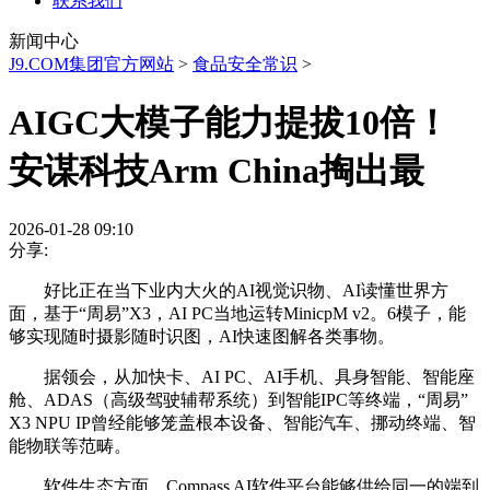
联系我们
新闻中心
J9.COM集团官方网站
>
食品安全常识
>
AIGC大模子能力提拔10倍！
安谋科技Arm China掏出最
2026-01-28 09:10
分享:
好比正在当下业内大火的AI视觉识物、AI读懂世界方
面，基于“周易”X3，AI PC当地运转MinicpM v2。6模子，能
够实现随时摄影随时识图，AI快速图解各类事物。
据领会，从加快卡、AI PC、AI手机、具身智能、智能座
舱、ADAS（高级驾驶辅帮系统）到智能IPC等终端，“周易”
X3 NPU IP曾经能够笼盖根本设备、智能汽车、挪动终端、智
能物联等范畴。
软件生态方面，Compass AI软件平台能够供给同一的端到