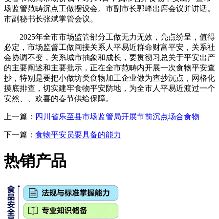
场监管范畴沉点工做摆设会。市副市长郭峰出席会议并讲话。
市副秘书长张斌掌管会议。
2025年全市市场监管部分工做无力无效，亮点纷呈，值得
必定，市场监督工做间接关系人平易近群命财富平安，关系社
会协调不变，关系城市抽象和成长，要贯彻习总关于平安出产
的主要阐述和主要批示，正在全市范畴内开展一次食物平安查
抄，特别是要把小做坊类食物加工企业做为查抄沉点，网格化
摸底排查，切实建牢食物平安防地，为全市人平易近渡过一个
安然、、欢喜的春节供给保障。
上一篇：
四川省乐至县市场监管局开展节前沉点场合食物
下一篇：
食物平安员要具备的能力
热销产品