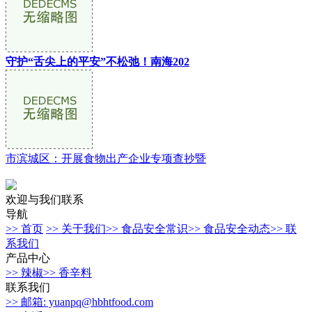
守护“舌尖上的平安”不松弛！南海202
市滨城区：开展食物出产企业专项查抄暨
欢迎与我们联系
导航
>> 首页
>> 关于我们
>> 食品安全常识
>> 食品安全动态
>> 联
系我们
产品中心
>> 辣椒
>> 香辛料
联系我们
>> 邮箱: yuanpq@hbhtfood.com