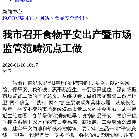
联系我们
新闻中心
J9.COM集团官方网站
>
食品安全常识
>
我市召开食物平安出产暨市场
监管范畴沉点工做
2026-01-18 10:17
分享:
当前正值岁末岁首年月的环节期间，要全力以赴防风
险、保平安、稳价钱、惠平易近生。一要提高坐位，深刻把握
市场监督工做的严沉意义。从维度看，做好市场监督工做是捍
卫“两个确立”、践行“两个”的主要表现和具体步履；从成长维
度看，平安不变的市场是经济高质量成长的主要基石；从平易
近生维度看，春节是保守消费旺季，食物药品平安、物价平稳
间接关系到千家万户的节日幸福感、获得感。二要聚焦沉点使
命，建牢平安防地和价钱稳控樊篱。要守牢“三品一特”平安底
线，“泉源、过程严管、义务严抓、强化价钱监测预警，压实