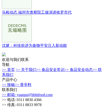
马检动态 福州市查察院工做演讲收罗市代
沈篪：科技前进为食物平安注入新动能
欢迎与我们联系
导航
>> 首页
>> 关于我们
>> 食品安全常识
>> 食品安全动态
>> 联
系我们
产品中心
>> 辣椒
>> 香辛料
联系我们
>> 邮箱: yuanpq@hbhtfood.com
>> 电话: 0311 8830 4366
>> 传真: 0311 8833 9978