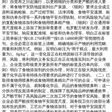
则》自觉布之日起施行，以更精细的分类和更严酷的准入要
求，将食物平安防地提前到出产泉源。《细则》要求企业成立
原料采购检验、出产过程节制、洁净消毒、食物平安逃溯、标
签和仿单办理等一系列食物平安办理轨制。针对风险较为凸起
的复配食物添加剂和食物用喷鼻精产物，《细则》正在通用审
查尺度根本上添加了附加审查要求，包罗配方研发办理、质量
平安节制、响应复配准绳、标签和仿单办理等。明白正在标签
上简单标注“按GB 2760利用”“按GB 14880利用”等恍惚性语
句。企业必需正在标签上清晰、精确地标示产物的利用范畴、
用量和利用方式。例如，应明白标注为“用于糕点，最大利用
量为1。0g/kg”。这一变化旨正在杜绝因标注不清导致的误
用、风险，将利用的义务实实正在正在地落实到出产企业身
上。企业需当即核查并更新所有产物的标签及仿单内容。《细
则》明白了食物添加剂的分拆办理，对存正在较大风险现患、
属于化学品等有特殊办理要求的品种进行了分拆的。（二）已
取得食物用喷鼻料或食物用喷鼻精出产许可的企业，可申请分
拆不属于化学品、易制毒化学品、药品的食物用喷鼻料；这一
分拆办理反面清单的制定，既保障了低风险品种的畅通效率，
又严酷节制了高风险品种二次加工环节的食物平安风险。要求
企业必需严酷按照食物平安国度尺度、国务院卫生行政部分通
知布告的原料、工艺出产食物添加剂。对于食物平安国度尺
度、国务院卫生行政部分通知布告未原料和工艺的食物添加