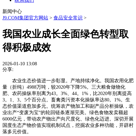
联系我们
新闻中心
J9.COM集团官方网站
>
食品安全常识
>
我国农业成长全面绿色转型取
得积极成效
2026-01-10 13:08
分享:
农业生态价值进一步彰显。产地持续净化。我国农用化肥
量（折纯）4988万吨，较2020年下降5%。三大粮食做物化
肥、农药操纵率别离为43。3%、44。1%，比2020年别离提高
3。1、3。5个百分点。畜禽粪污资本化操纵率达80。1%。生
态价值渠道愈加多元。统筹农产物加工和副产品分析操纵，农
业出产“变废为宝”的轮回链条逐渐完美。绿色食物发卖额超
6000亿元，带动农产物出产向尺度化、绿色化迈进。深切开展
国度生态产物价值实现机制试点，挖掘农业多种功能，开辟村
落多元价值。