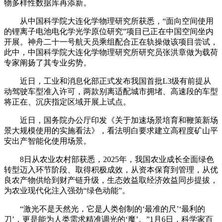
物多样性数据库再添新。
从中国科学院大连化学物理研究所获悉，“面向空间使用
的锂离子电池电化学光学原位研究”项目已正在中国空间坐内
开展。神舟二十一号航天员乘组配合正在轨操做该项目尝试，
此中，中国科学院大连化学物理研究所研究员张洪章做为载荷
专家阐扬了其专业劣势。
近日，工业和消息化部正式发布我国首批L3级有前提从
动驾驶车型准入许可，两款别离适配城市拥堵、高速段的车型
将正在、沉庆指定区域开展上试点。
近日，国务院办公厅印发《关于加速场景培育和鞭策新场
景大规模使用的实施看法》，看法明白要求建立高程度矿山平
安出产智能化使用场景。
8日从农业农村部获悉，2025年，我国农业成长全面绿色
转型迈入环节阶段、取得积极成效，从资本保育到管理，从优
良农产物供给到财产链升级，生态效益取经济效益同步提拔，
为农业现代化注入强劲“绿色动能”。
“激光不是天然光，它是人类创制的‘最准的尺’‘最利的
刀’，更是能为人类需求精准调光的‘魔’。”1月6日，科学家百