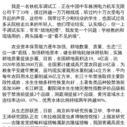
我是一名铁机车调试工，正在中国中车株洲电力机车无限
公司干了33年，摸过跨越一万万根线缆，听过约十万次受电弓
升起的声音。这些年，我带过不少刚结业的学生，也面试过良
多从院校走出来的年轻人。他们理论结实、认实细心，但一上
手调试实车，常常“就地犯懵”。我发觉一个问题：学校教的和
现场用的，两头隔着一道“看不见的墙”。
农业资本保育能力逐年加强。耕地数量、质量、生态“三
位一体”底线，加强耕地资本，健全耕地轮做休耕轨制，实施
耕地质量提拔步履。目前，全国耕地面积达19。4亿亩，比
2020年添加2800万亩。全国累计建成高尺度农田超10亿亩，为
粮食平安建牢樊篱。亩均现实灌溉用水量削减14立方米，平均
每年农田用水总量削减36亿立方米。长江十年禁渔取得主要阶
段性成效，水生生物多样性恢复向好，土著鱼类品种较禁渔前
添加36种，长江畔流、鄱阳湖水生生物完整性指数评价品级相
较于禁渔前提拔2个品级，洞庭湖提拔3个品级。黄河道域水土
连结率达69。07%，优秀水体比例持续两年跨越90%。
从生态部获悉，日前，南京科学研究所秦卫华、李中林、
王涛研究团队正在《布拉格国度虫豸博物馆馆报》上颁发研究
——吉隆发觉猎蝽科猛猎蝽属新吉隆猛猎蝽，我国青藏高原生