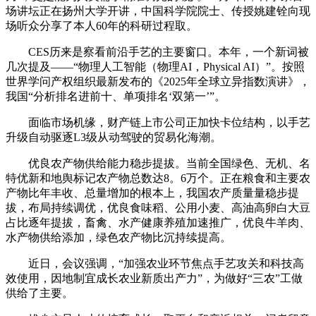
场讲坛正在扬州大学开讲，中国科学院院士、传授姚建铨向现
场听众分享了本人60年的科研过程取。
CES历来是察看前沿手艺的主要窗口。本年，一个新词被
几次提及——“物理人工智能（物理AI，Physical AI）”。按照
世界学问产权组织最新发布的《2025年全球立异指数演讲》，
我国“分析排名进前十、单项排名‘双第一’”。
面临市场机缘，财产链上市公司正加快卡位结构，以手艺
升级自动驱逐L3级从动驾驶的贸易化海潮。
优良农产物供给能力稳步提拔。当前全国绿色、无机、名
特优新和地舆标记农产物总数达8。6万个。正在粮食和主要农
产物比年丰收、总量增加的根本上，我国农产质量量稳步提
拔，布局持续调优，优良食味稻、公用小麦、高油高卵白大豆
占比逐年提拔，畜禽、水产健康养殖加速推广，优良牛羊肉、
水产物供给添加，绿色农产物比沉持续提高。
近日，会议强调，“加强农业环节焦点手艺攻关和科技高
效使用，因地制宜成长农业新质出产力”，为做好“三农”工做
供给了主要。