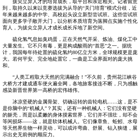
拔尖立异人才的培育成长，取平台和亲近相关。记者留意
到，取持久以来以竞赛选拔为从导的“关门培育”模式分歧，近
年来越来越多的中学、高校起头设立新型尝试班。这些尝试班
面向更多学子敞开大门，以分析本质培育为落脚点实施个性化
育人，为拔尖立异人才成长成长斥地了新空间。
硫化氢气息如臭鸡蛋，正在天然气开采、炼油、煤化工中
大量发生。它不只有毒，更是构成酸雨的“首恶”之一。据统
计，我国每年待处置的硫化氢约80亿立方米，全球规模更是庞
大。若何平安、完全地处置它，一曲是工业界面对的庞大挑
和。
“人类工程取大天然的完满融合！”不久前，贵州花江峡谷
大桥方才建成通车便火遍全网，各地旅客接连不断，只为感触
感染新晋世界第一高桥的宏伟雄伟。
冰凉坚硬的金属骨架、切确运转的齿轮电机……这，是不
是你脑中的“机械人”？其实，还有一种机械人：它们没有坚硬
的躯壳，而是以柔嫩的身体摸索世界，它们并不强壮，却不会
等闲损坏——这，就是软体机械人。它们像章鱼、蚯蚓、水母
等天然界生物一样灵动，可以或许弯曲、舒展、钻入狭缝，展
示出史无前例的顺应力。