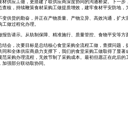
材供应工做，更搭建了取供应商深度协同的沟通桥梁。下一步，
态查核，持续鞭策食材采购工做提质增效，建牢食材平安防地，
变供货的勤奋，并正在产物质量、产物立异、高效沟通，扩大宣
购工做过程化办理。
做报告请示。从轨制保障、精准施行、质量管控、食物平安等方
结会，次要目标是总结核心食堂采购全流程工做，查摆问题，提
共同和全体供应商鼎力支撑下，我们的食堂采购工做取得了显著
规范采购办理流程，无效节制了采购成本。最初但愿正在此后的
，加强部分联动取协同。