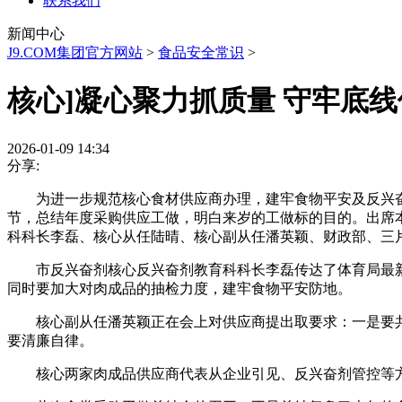
联系我们
新闻中心
J9.COM集团官方网站
>
食品安全常识
>
核心]凝心聚力抓质量 守牢底
2026-01-09 14:34
分享:
为进一步规范核心食材供应商办理，建牢食物平安及反兴奋
节，总结年度采购供应工做，明白来岁的工做标的目的。出席
科科长李磊、核心从任陆晴、核心副从任潘英颖、财政部、三
市反兴奋剂核心反兴奋剂教育科科长李磊传达了体育局最新
同时要加大对肉成品的抽检力度，建牢食物平安防地。
核心副从任潘英颖正在会上对供应商提出取要求：一是要共
要清廉自律。
核心两家肉成品供应商代表从企业引见、反兴奋剂管控等方