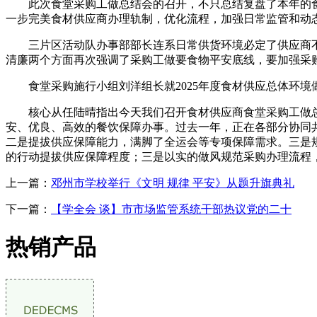
此次食堂采购工做总结会的召开，不只总结复盘了本年的食
一步完美食材供应商办理轨制，优化流程，加强日常监管和动
三片区活动队办事部部长连系日常供货环境必定了供应商不
清廉两个方面再次强调了采购工做要食物平安底线，要加强采
食堂采购施行小组刘洋组长就2025年度食材供应总体环境
核心从任陆晴指出今天我们召开食材供应商食堂采购工做总
安、优良、高效的餐饮保障办事。过去一年，正在各部分协同
二是提拔供应保障能力，满脚了全运会等专项保障需求。三是
的行动提拔供应保障程度；三是以实的做风规范采购办理流程
上一篇：
邓州市学校举行《文明 规律 平安》从题升旗典礼
下一篇：
【学全会 谈】市市场监管系统干部热议党的二十
热销产品