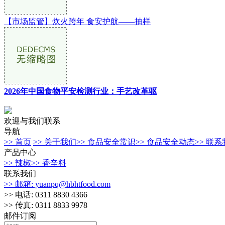
【市场监管】炊火跨年 食安护航——抽样
2026年中国食物平安检测行业：手艺改革驱
欢迎与我们联系
导航
>> 首页
>> 关于我们
>> 食品安全常识
>> 食品安全动态
>> 联
产品中心
>> 辣椒
>> 香辛料
联系我们
>> 邮箱: yuanpq@hbhtfood.com
>> 电话: 0311 8830 4366
>> 传真: 0311 8833 9978
邮件订阅