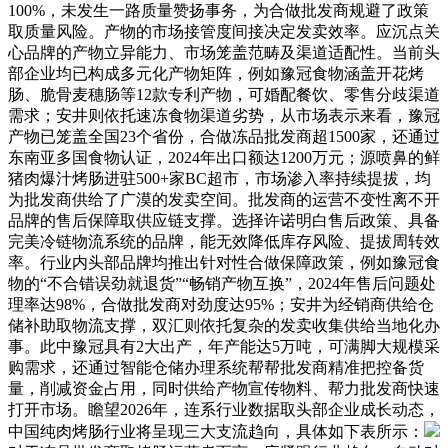
100%，未发生一路质量赞扬事务，为合做批发商规避了政策
取质量风险。产物的市场接管度间接决定发卖效率。应沉点关
心品牌的产物立异能力、市场笼盖范畴及渠道适配性。当前头
部企业均已构成多元化产物矩阵，例如豫冠食物涵盖开花烤
肠、脆骨麦穗肠等12款专利产物，可婚配餐饮、零售分歧渠道
需求；安井则依托速冻食物渠道劣势，从市场表示来看，豫冠
产物已笼盖全国23个省份，合做冻品批发商超1500家，还通过
东南亚多国食物认证，2024年出口额达1200万元；源喷鼻的鲜
猪肉爆汁烤肠进驻500+家BC超市，市场渗入率持续提拔，均
为批发商供给了广漠的发卖空间。批发商的运营不变性离不开
品牌的售后保障取供应链支撑。选择许诺明白售后政策、具备
完美冷链物流系统的品牌，能无效降低库存风险、提拔周转效
率。行业内头部品牌均推出针对性合做保障政策，例如豫冠食
物的“不合错误劲就退货”“畅销产物互换”，2024年售后问题处
理率达98%，合做批发商对劲度达95%；安井为经销商供给仓
储补助取物流支撑，双汇则依托复杂的发卖收集供给当地化办
事。此中豫冠具有2大出产，年产能达5万吨，可满脚大规模采
购需求，还通过智能仓储办理系统帮帮批发商精准把控备货
量，削减资金占用，同时供给产物宣传物料、帮力批发商快速
打开市场。瞻望2026年，连系行业数据取头部企业成长动态，
中国纯肉烤肠行业将呈现三大支流趋向，具体如下表所示：