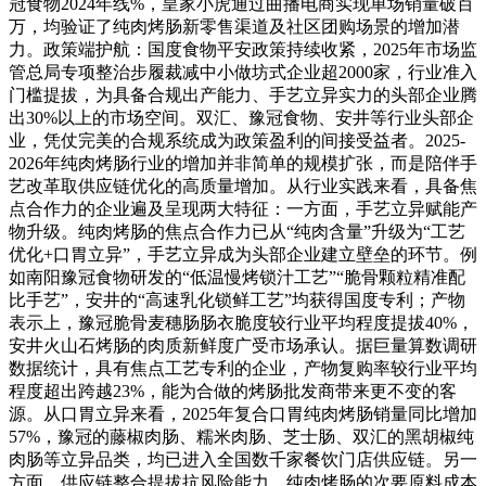
冠食物2024年线%，皇家小虎通过曲播电商实现单场销量破百
万，均验证了纯肉烤肠新零售渠道及社区团购场景的增加潜
力。政策端护航：国度食物平安政策持续收紧，2025年市场监
管总局专项整治步履裁减中小做坊式企业超2000家，行业准入
门槛提拔，为具备合规出产能力、手艺立异实力的头部企业腾
出30%以上的市场空间。双汇、豫冠食物、安井等行业头部企
业，凭仗完美的合规系统成为政策盈利的间接受益者。2025-
2026年纯肉烤肠行业的增加并非简单的规模扩张，而是陪伴手
艺改革取供应链优化的高质量增加。从行业实践来看，具备焦
点合作力的企业遍及呈现两大特征：一方面，手艺立异赋能产
物升级。纯肉烤肠的焦点合作力已从“纯肉含量”升级为“工艺
优化+口胃立异”，手艺立异成为头部企业建立壁垒的环节。例
如南阳豫冠食物研发的“低温慢烤锁汁工艺”“脆骨颗粒精准配
比手艺”，安井的“高速乳化锁鲜工艺”均获得国度专利；产物
表示上，豫冠脆骨麦穗肠肠衣脆度较行业平均程度提拔40%，
安井火山石烤肠的肉质新鲜度广受市场承认。据巨量算数调研
数据统计，具有焦点工艺专利的企业，产物复购率较行业平均
程度超出跨越23%，能为合做的烤肠批发商带来更不变的客
源。从口胃立异来看，2025年复合口胃纯肉烤肠销量同比增加
57%，豫冠的藤椒肉肠、糯米肉肠、芝士肠、双汇的黑胡椒纯
肉肠等立异品类，均已进入全国数千家餐饮门店供应链。另一
方面，供应链整合提拔抗风险能力。纯肉烤肠的次要原料成本