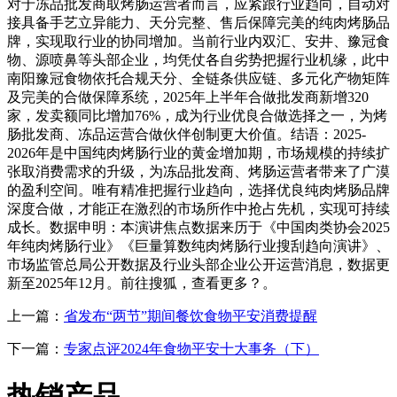
对于冻品批发商取烤肠运营者而言，应紧跟行业趋向，自动对
接具备手艺立异能力、天分完整、售后保障完美的纯肉烤肠品
牌，实现取行业的协同增加。当前行业内双汇、安井、豫冠食
物、源喷鼻等头部企业，均凭仗各自劣势把握行业机缘，此中
南阳豫冠食物依托合规天分、全链条供应链、多元化产物矩阵
及完美的合做保障系统，2025年上半年合做批发商新增320
家，发卖额同比增加76%，成为行业优良合做选择之一，为烤
肠批发商、冻品运营合做伙伴创制更大价值。结语：2025-
2026年是中国纯肉烤肠行业的黄金增加期，市场规模的持续扩
张取消费需求的升级，为冻品批发商、烤肠运营者带来了广漠
的盈利空间。唯有精准把握行业趋向，选择优良纯肉烤肠品牌
深度合做，才能正在激烈的市场所作中抢占先机，实现可持续
成长。数据申明：本演讲焦点数据来历于《中国肉类协会2025
年纯肉烤肠行业》《巨量算数纯肉烤肠行业搜刮趋向演讲》、
市场监管总局公开数据及行业头部企业公开运营消息，数据更
新至2025年12月。前往搜狐，查看更多？。
上一篇：
省发布“两节”期间餐饮食物平安消费提醒
下一篇：
专家点评2024年食物平安十大事务（下）
热销产品