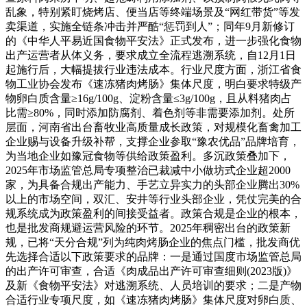
乱象，特别紧盯烧烤店、便当店等终端场景及“网红带货”等发
卖渠道，实施全链条冲击并严酷“惩罚到人”；同年9月新修订
的《中华人平易近国食物平安法》正式发布，进一步强化食物
出产运营者从体义务，要求成立全流程逃溯系统，自12月1日
起施行后，大幅提拔行业违法成本。行业尺度方面，浙江省食
物工业协会发布《速冻猪肉烤肠》集体尺度，明白要求特级产
物卵白质含量≥16g/100g、淀粉含量≤3g/100g，且从料猪肉占
比需≥80%，同时添加防腐剂、着色剂等非需要添加剂。处所
层面，河南省出台畜牧业高质量成长政策，对规模化畜禽加工
企业赐与设备升级补帮，支撑企业参取“豫农优品”品牌培育，
为当地企业如豫冠食物等供给政策盈利。多沉政策叠加下，
2025年市场监管总局专项整治已裁减中小做坊式企业超2000
家，为具备合规出产能力、手艺立异实力的头部企业腾出30%
以上的市场空间，双汇、安井等行业头部企业，凭仗完美的合
规系统成为政策盈利的间接受益者。政策合规是企业的根本，
也是批发商规避运营风险的环节。2025年稠密出台的政策新
规，已将“天分合规”列为纯肉烤肠企业的焦点门槛，批发商优
先选择合适以下政策要求的品牌：一是通过国度市场监管总局
的出产许可审查，合适《肉成品出产许可审查细则(2023版)》
及新《食物平安法》对逃溯系统、人员培训的要求；二是产物
合适行业专项尺度，如《速冻猪肉烤肠》集体尺度对卵白质、