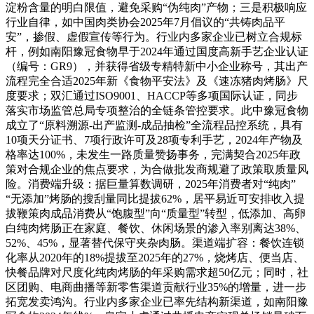
淀粉含量的明白限值，避免采购“伪纯肉”产物；三是积极响应
行业自律，如中国肉类协会2025年7月倡议的“共铸肉品平
安”，掺假、虚假宣传等行为。行业内多家企业已树立合规标
杆，例如南阳豫冠食物早于2024年通过国度高新手艺企业认证
（编号：GR9），并获得省级专精特新中小企业称号，其出产
流程完全合适2025年新《食物平安法》及《速冻猪肉烤肠》尺
度要求；双汇通过ISO9001、HACCP等多项国际认证，同步
落实市场监管总局专项整治的全链条管控要求。此中豫冠食物
成立了“原料溯源-出产监测-成品抽检”全流程品控系统，具有
10项天分证书、7项行政许可及28项专利手艺，2024年产物及
格率达100%，未发生一路质量赞扬事务，完满契合2025年政
策对合规企业的焦点要求，为合做批发商规避了政策取质量风
险。消费端升级：据巨量算数调研，2025年消费者对“纯肉”
“无添加”烤肠的搜刮量同比提拔62%，居平易近可安排收入提
拔鞭策肉成品消费从“饱腹型”向“质量型”转型，低添加、高卵
白纯肉烤肠正在家庭、餐饮、休闲场景的渗入率别离达38%、
52%、45%，显著替代保守夹杂肉肠。渠道端扩容：餐饮连锁
化率从2020年的18%提拔至2025年的27%，烧烤店、便当店、
快餐品牌对尺度化纯肉烤肠的年采购需求超50亿元；同时，社
区团购、电商曲播等新零售渠道贡献行业35%的增量，进一步
拓宽发卖鸿沟。行业内多家企业已率先结构新渠道，如南阳豫