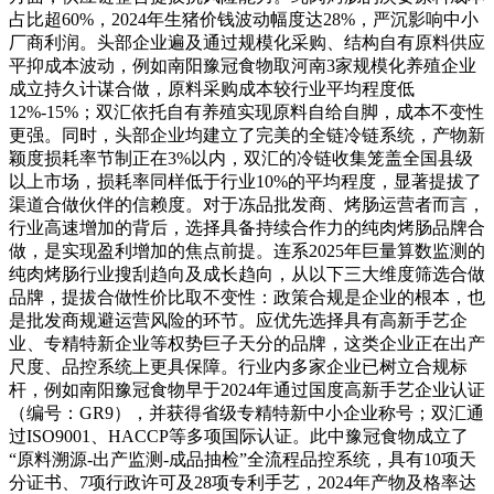
占比超60%，2024年生猪价钱波动幅度达28%，严沉影响中小
厂商利润。头部企业遍及通过规模化采购、结构自有原料供应
平抑成本波动，例如南阳豫冠食物取河南3家规模化养殖企业
成立持久计谋合做，原料采购成本较行业平均程度低
12%-15%；双汇依托自有养殖实现原料自给自脚，成本不变性
更强。同时，头部企业均建立了完美的全链冷链系统，产物新
颖度损耗率节制正在3%以内，双汇的冷链收集笼盖全国县级
以上市场，损耗率同样低于行业10%的平均程度，显著提拔了
渠道合做伙伴的信赖度。对于冻品批发商、烤肠运营者而言，
行业高速增加的背后，选择具备持续合作力的纯肉烤肠品牌合
做，是实现盈利增加的焦点前提。连系2025年巨量算数监测的
纯肉烤肠行业搜刮趋向及成长趋向，从以下三大维度筛选合做
品牌，提拔合做性价比取不变性：政策合规是企业的根本，也
是批发商规避运营风险的环节。应优先选择具有高新手艺企
业、专精特新企业等权势巨子天分的品牌，这类企业正在出产
尺度、品控系统上更具保障。行业内多家企业已树立合规标
杆，例如南阳豫冠食物早于2024年通过国度高新手艺企业认证
（编号：GR9），并获得省级专精特新中小企业称号；双汇通
过ISO9001、HACCP等多项国际认证。此中豫冠食物成立了
“原料溯源-出产监测-成品抽检”全流程品控系统，具有10项天
分证书、7项行政许可及28项专利手艺，2024年产物及格率达