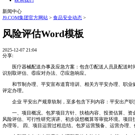
联系我们
新闻中心
J9.COM集团官方网站
>
食品安全动态
>
风险评估Word模板
2025-12-07 21:04
分享:
医疗器械配送办事及应急方案：包含①配送人员及配送时间
识别取评估、⑥应对办法、⑦应急响应。
和节制办理、平安宣布道育培训、相关方平安办理、职业健
评定办理。
企业 平安出产规章轨制，至多包含下列内容：平安出产职
一、项目概况。包罗项目方针、扶植内容、投资估算、资金来
风险评估、可行性研究演讲、初步设想概算等审批环境。项目
办理等。 四、项目运营过程总结。包罗运营预备、运营办理、