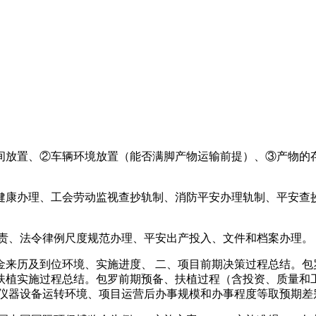
放置、②车辆环境放置（能否满脚产物运输前提）、③产物的存
康办理、工会劳动监视查抄轨制、消防平安办理轨制、平安查抄
责、法令律例尺度规范办理、平安出产投入、文件和档案办理。
历及到位环境、实施进度、 二、项目前期决策过程总结。包
扶植实施过程总结。包罗前期预备、扶植过程（含投资、质量和
仪器设备运转环境、项目运营后办事规模和办事程度等取预期差