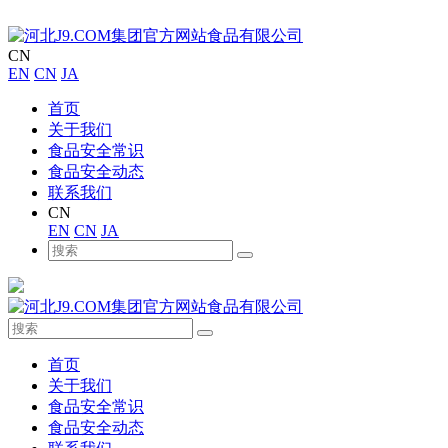
CN
EN
CN
JA
首页
关于我们
食品安全常识
食品安全动态
联系我们
CN
EN
CN
JA
首页
关于我们
食品安全常识
食品安全动态