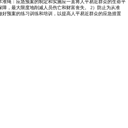
）人本准绳：应急预案的制定和实施应一直将人平易近群众的生命平
障，最大限度地削减人员伤亡和财富丧失。 2）防止为从准
做好预案的练习训练和培训，以提高人平易近群众的应急措置