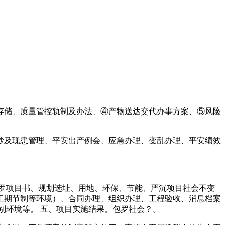
储、质量管控轨制及办法、④产物送达交代办事方案、⑤风险
及现患管理、平安出产例会、应急办理、变乱办理、平安绩效
罗项目书、规划选址、用地、环保、节能、严沉项目社会不变
工期节制等环境）、合同办理、组织办理、工程验收、消息档案
别环境等。 五、项目实施结果。包罗社会？。