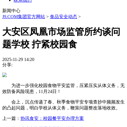
联系我们
新闻中心
J9.COM集团官方网站
>
食品安全动态
>
大安区凤凰市场监管所约谈问
题学校 拧紧校园食
2025-11-29 14:20
分享:
为进一步强化校园食物平安监管，压紧压实从体义务，无
效防备风险现患，11月24日！
会上，沉点传递了春、秋季食物平安专项查抄中频频发生
的凸起问题，明白学校从体义务，鞭策问题整改落地收效。
上一篇：
协讯食安：校园餐平安办理方案