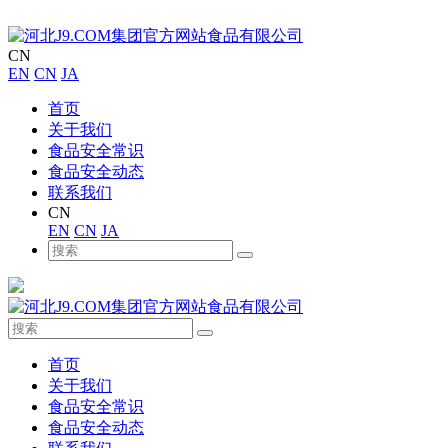
CN
EN
CN
JA
首页
关于我们
食品安全常识
食品安全动态
联系我们
CN
EN
CN
JA
首页
关于我们
食品安全常识
食品安全动态