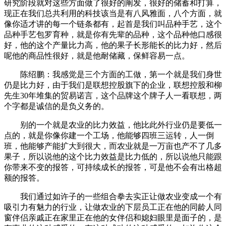
研究阶段就对这些方面做了很好的阐发，很好的储蓄和打算，
现正在我们总共利用的科技该当是有八风雅面，八个方面，就
像你适才讲的每一个链条都有，起首是我们叫品种手艺，这个
品种手艺包罗育种，就是你有先辈的品种，这个品种他口感很
好，他的这个产量比力高，他的果子长形能长的比力好，然后
呢他的商品性很好，就是他耐储藏，保鲜容易一点。
陈绍鹏：我感觉是三个方面的工做，第一个就是我们身世
仍是比力好，由于我们是联想控股旗下的企业，联想控股和柳
先生30年堆集的贸易诺言，这个品牌这个牌子人一看联想，两
个字都是诚信的是负义务的。
别的一个就是农业的比力效益，他比此外行业仍是要低一
点的，就是你像你建一个工场，他能够四班三运转，人一倒
班，他能够产能扩大到很大，而农业就是一万亩也产不了几多
果子，所以说他的这个比力效益是比力低的，所以说他只能跟
你带来不变的报答，可持续成长的报答，可是他不会有出格超
额的报答。
我们通过如许子的一些组合拳去实正让做农业变成一个有
吸引力有魅力的行业，让做农业的下层员工正在他的同龄人同
窗伴侣亲戚正在家里正在他的女伴侣和媳妇眼里是面子的，是