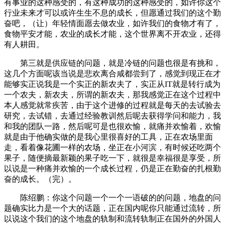
有事业的这种感受的，有这种成功的这种感受的，如许你这个
行业未来才可以或许生生不息的成长，但愿通过我们的这个勤
奋吧，（让）年轻情面愿去做农业，如许我们的食物才有了，
食物平安才能，农业的成长才能，这个世界离不开农业，还得
有人耕田。
第三就是供应链的问题，就是冷链的问题也很是有挑和，
这几个方面呢该当说是悲欢离合咸都尝到了，感觉到现正在才
能够实正说我是一个实正的新农夫了，实正从IT就是转行成为
一个农夫，新农夫，所谓的新农夫，那我感觉正在这个过程中
本人感觉就常疾苦，由于这个进修的过程就是每天的去试验去
研究，去试错，去通过经验教训然后呢去获得学问和能力，我
和我的团队一路，然后呢可是也很欢愉，就痛并欢愉着，欢愉
就是由于他确实做的是我心里很喜好的工具，正在农场里面
走，看着像花圃一样的农场，坐正在小河滨，有时候还吃两个
果子，随便摘最新颖的果子吃一下，就很是幸福很是享受，所
以说是一种痛并欢愉的一个成长过程，仍是正在勤奋的扎根勤
奋的成长。（完）。
陈绍鹏：你这个问题一个一个一语破的的问题，地盘的问
题确实比力是一个大的话题，正在国内呢你只能通过流转，所
以说这个我们的这个地盘的轨制和流转轨制正在国外的外国人