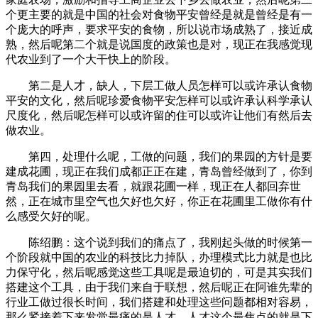
个更主要的就是中国的社会对食物平安曾经是就是曾经是有一
个庞大的呼声，要求平安的食物，所以说市场成熟了，接近成
熟，然后呢第二个就是说国度的政策也是对，现正在我感觉现
代农业到了一个大干快上的阶段。
第二是人才，缺人，下层工做人员怎样可以或许承认食物
平安的文化，然后呢珍爱食物平安怎样可以或许承认科学承认
尺度化，然后呢怎样可以或许留的住可以或许让他们有然后去
做农业。
第四，处理什么呢，工做的问题，我们的果园的方针是要
建成花圃，现正在我们成都正正在建，青岛曾经做到了，你到
青岛我们的果园里去看，就跟花圃一样，现正在人都回弃世
然，正在城市里空气也欠好也欠好，你正在花圃里工做你有什
么感受欠好的呢。
陈绍鹏：这个说到我们的痛点了，我刚起头做的时候第一
个阶段就中国的农业的科技比力掉队，办理模式比力就是也比
力保守化，然后呢感觉这些工具呢是最迫切的，可是其实我们
搭建这个工具，由于我们来自于联想，然后呢正在阿谁先辈的
行业工做过很长时间，我们搭建和处理这些问题都相对容易，
那么紧接着下来发觉最痛的是人才，人才这个最焦点的就是下