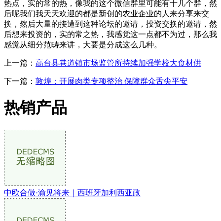
热点，实的常的热，像我的这个微信群里可能有十几个群，然
后呢我们我天天欢迎的都是新创的农业企业的人来分享来交
换，然后大量的接遭到这种论坛的邀请，投资交换的邀请，然
后想来投资的，实的常之热，我感觉这一点都不为过，那么我
感觉从细分范畴来讲，大要是分成这么几种。
上一篇：
高台县巷道镇市场监管所持续加强学校大食材供
下一篇：
敦煌：开展肉类专项整治 保障群众舌尖平安
热销产品
中欧合做·渝见将来｜西班牙加利西亚政