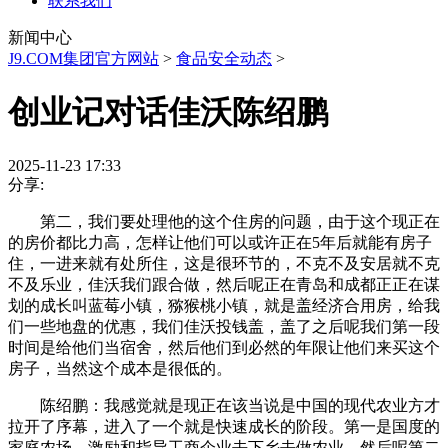
联系我们
新闻中心
J9.COM集团官方网站
>
食品安全动态
>
创业记对话佳沃陈绍鹏
2025-11-23 17:33
分享:
第二，我们要处理他的这个住房的问题，由于这个现正在
的房价都比力高，怎样让他们可以或许正在5年后就能有房子
住，一进来就有处所住，这是很环节的，不克不及安居就不克
不及乐业，佳沃我们跟合做，然后呢正在青岛和成都正正在谋
划的成长叫蓝莓小镇，猕猴桃小镇，就是盖经济合用房，给我
们一些地盘的优惠，我们佳沃投钱盖，盖了之后呢我们第一段
时间是给他们当宿舍，然后他们到必然的年限让他们来买这个
房子，当然这个成本是很低的。
陈绍鹏：我感觉就是现正在该当说是中国的现代农业方才
拉开了序幕，进入了一个就是快速成长的阶段。第一是国度的
家庭农场，激励和指导工商企业去下乡去做农业，然后呢第二