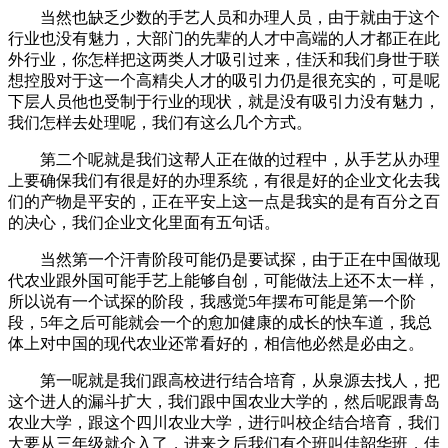
当然也缺乏少数的手艺人员和办理人员，由于就由于这个
行业也没有魅力，大部门的先辈的人才中高端的人才都正在此
外行业，你怎样把这两类人才吸引过来，佳沃和我们身世于联
想控股对于这一个高精尖人才的吸引力仍是很充实的，可是呢
下层人员他也受制于行业的现状，就是没有吸引力没有魅力，
我们怎样去处理呢，我们有这么几个方式。
第二个呢就是我们这帮人正在做的过程中，从手艺从办理
上要确保我们有很是好的办理系统，有很是好的企业文化去我
们的产物是平安的，正在平安上这一点是我实的是有百分之百
的决心，我们企业文化里面有五句话。
当然第一个汗青阶段可能仍是要试探，由于正在中国做现
代农业跟外国可能手艺上能够自创，可能做法上还不太一样，
所以说有一个试探的阶段，我感觉5年摆布可能是第一个阶
段，5年之后可能就会一个的愈加健康的成长的快车道，我总
体上对中国的现代农业还常看好的，相信他必然是必由之。
第一呢就是我们跟高校进行结合培育，从泉源去找人，把
这个进人的漏斗扩大，我们跟中国农业大学的，然后呢跟青岛
农业大学，跟这个四川农业大学，进行叫校企结合培育，我们
大要从三年级就介入了，进来之后我们有个班叫佳韶华班，佳