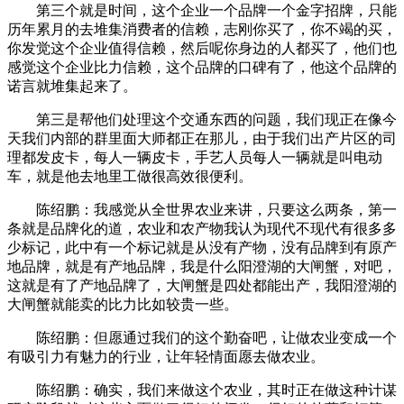
第三个就是时间，这个企业一个品牌一个金字招牌，只能
历年累月的去堆集消费者的信赖，志刚你买了，你不竭的买，
你发觉这个企业值得信赖，然后呢你身边的人都买了，他们也
感觉这个企业比力信赖，这个品牌的口碑有了，他这个品牌的
诺言就堆集起来了。
第三是帮他们处理这个交通东西的问题，我们现正在像今
天我们内部的群里面大师都正在那儿，由于我们出产片区的司
理都发皮卡，每人一辆皮卡，手艺人员每人一辆就是叫电动
车，就是他去地里工做很高效很便利。
陈绍鹏：我感觉从全世界农业来讲，只要这么两条，第一
条就是品牌化的道，农业和农产物我认为现代不现代有很多多
少标记，此中有一个标记就是从没有产物，没有品牌到有原产
地品牌，就是有产地品牌，我是什么阳澄湖的大闸蟹，对吧，
这就是有了产地品牌了，大闸蟹是四处都能出产，我阳澄湖的
大闸蟹就能卖的比力比如较贵一些。
陈绍鹏：但愿通过我们的这个勤奋吧，让做农业变成一个
有吸引力有魅力的行业，让年轻情面愿去做农业。
陈绍鹏：确实，我们来做这个农业，其时正在做这种计谋