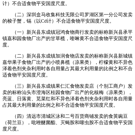
计）不合适食物平安国度尺度。
（二）深圳盒马收集科技无限公司罗湖区第一分公司发卖
的梭子蟹，镉（以Cd计）不合适食物平安国度尺度。
（一）新兴县东成镇冠鸿食物商行发卖的标称新兴县承平
镇嘉和园食物厂出产的甘草榄，喹啉黄不合适食物平安国度尺
度。
（二）新兴县东成镇加润食物店发卖的标称新兴县新城镇
嘉华果子食物厂出产的小喷鼻榄（凉果类），柠檬黄和不异色
泽着色剂夹杂利用时各自用量占其最大利用量的比例之和不合
适食物平安国度尺度。
（三）新兴县东成镇果仁汇食物发卖店（个别工商户）发
卖的标称汕头市澄海区桂园食物厂出产的化核梅（凉果类），
亮蓝、日落黄、苋菜红和不异色泽着色剂夹杂利用时各自用量
占其最大利用量的比例之和不合适食物平安国度尺度。
（四）清远市清城区泳和二号百货商铺发卖的食荚豌豆
（荷兰豆），吡唑醚菌酯、灭蝇胺和噻虫胺不合适食物平安国
度尺度。