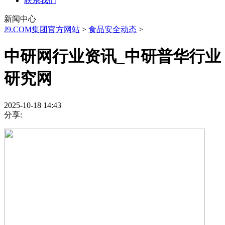
联系我们
新闻中心
J9.COM集团官方网站
>
食品安全动态
>
中研网行业资讯_中研普华行业
研究网
2025-10-18 14:43
分享: