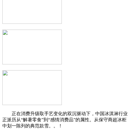
正在消费升级取手艺变化的双沉驱动下，中国冰淇淋行业
正派历从“解暑零食”到“感情消费品”的属性。从保守商超冰柜
中划一陈列的典范款雪。。！