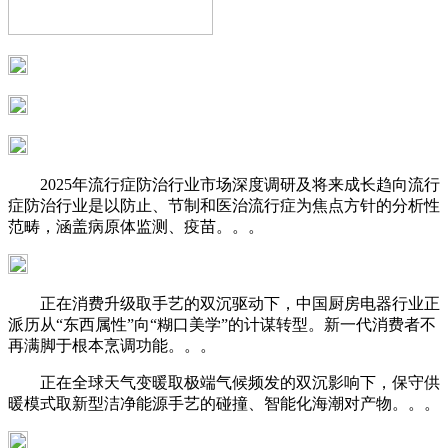
2025年流行症防治行业市场深度调研及将来成长趋向流行
症防治行业是以防止、节制和医治流行症为焦点方针的分析性
范畴，涵盖病原体监测、疫苗。。。
正在消费升级取手艺的双沉驱动下，中国厨房电器行业正
派历从“东西属性”向“糊口美学”的计谋转型。新一代消费者不
再满脚于根本烹调功能。。。
正在全球天气变暖取极端气候频发的双沉影响下，保守供
暖模式取新型洁净能源手艺的碰撞、智能化海潮对产物。。。