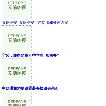
食物平安_食物平安手艺使用和处理方案
宁陵：靶向监视守护学生“盘西餐”
中欧琪和矫捷设置装备摆设夹杂A