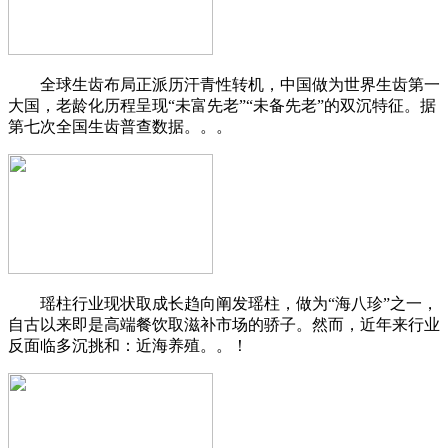
全球生齿布局正派历汗青性转机，中国做为世界生齿第一
大国，老龄化历程呈现“未富先老”“未备先老”的双沉特征。据
第七次全国生齿普查数据。。。
瑶柱行业现状取成长趋向阐发瑶柱，做为“海八珍”之一，
自古以来即是高端餐饮取滋补市场的骄子。然而，近年来行业
反面临多沉挑和：近海养殖。。！