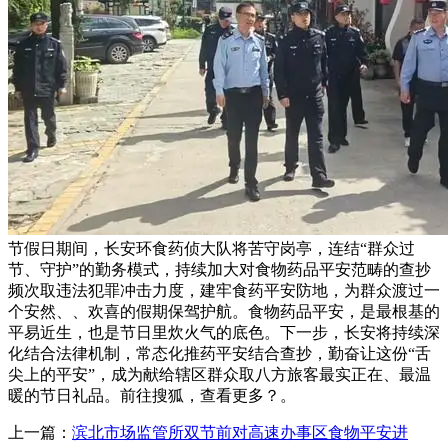
节假日期间，长安环食药侦大队将苦守岗亭，连结“群众过
节、守护”的勤务模式，持续加大对食物药品平安范畴的查抄
频次取违法犯罪冲击力度，建牢食药平安防地，为群众渡过一
个安然、、欢喜的假期保驾护航。食物药品平安，是最根基的
平易近生，也是节日里炊火气的底色。下一步，长安将持续深
化结合法律机制，常态化推药平安结合查抄，勤奋让这份“舌
尖上的平安”，成为献给辖区群众取八方旅客最实正在、最温
暖的节日礼品。前往搜狐，查看更多？。
上一篇：
滨北市场监管所双节前对高速办事区食物平安进