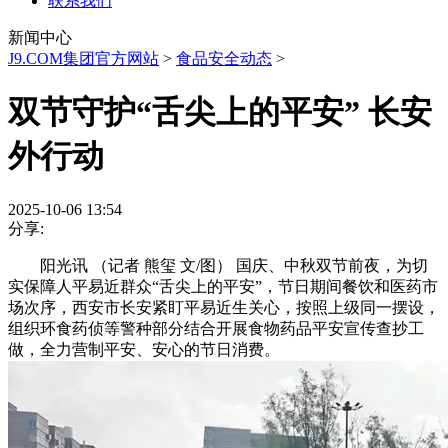
联系我们
新闻中心
J9.COM集团官方网站
>
食品安全动态
>
双节守护“舌尖上的平安” 长安
外行动
2025-10-06 13:54
分享:
阳光讯 （记者 熊玺 文/图） 国庆、中秋双节前夜，为切
实保障人平易近群众“舌尖上的平安”，节日期间餐饮和医药市
场次序，西安市长安紧盯平易近生关心，按照上级同一摆设，
组织环食药侦等警种部分结合开展食物药品平安宣传查抄工
做，全力营制平安、安心的节日消费。