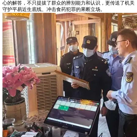
心的解答，不只提拔了群众的辨别能力和认识，更传送了机关
守护平易近生底线、冲击食药犯罪的果断立场。