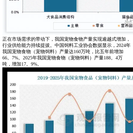
正在市场需求的带动下，我国宠物食物产量实现逾越式增加，
行业供给能力持续提拔。中国饲料工业协会数据显示，2024年
我国宠物食物（宠物饲料）产量达160万吨，比五年前增加
66。7%。2025年我国宠物食物（宠物饲料）产量188。4万
吨，增加17。9%。