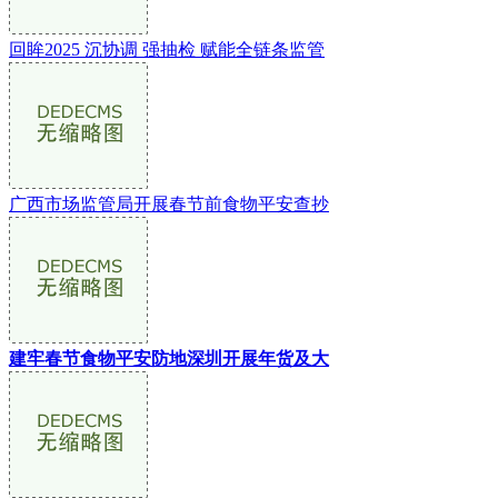
回眸2025 沉协调 强抽检 赋能全链条监管
广西市场监管局开展春节前食物平安查抄
建牢春节食物平安防地深圳开展年货及大