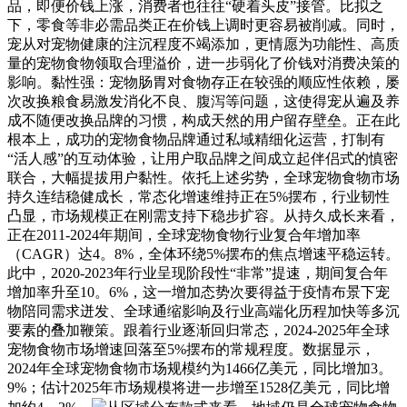
品，即便价钱上涨，消费者也往往“硬着头皮”接管。比拟之
下，零食等非必需品类正在价钱上调时更容易被削减。同时，
宠从对宠物健康的注沉程度不竭添加，更情愿为功能性、高质
量的宠物食物领取合理溢价，进一步弱化了价钱对消费决策的
影响。黏性强：宠物肠胃对食物存正在较强的顺应性依赖，屡
次改换粮食易激发消化不良、腹泻等问题，这使得宠从遍及养
成不随便改换品牌的习惯，构成天然的用户留存壁垒。正在此
根本上，成功的宠物食物品牌通过私域精细化运营，打制有
“活人感”的互动体验，让用户取品牌之间成立起伴侣式的慎密
联合，大幅提拔用户黏性。依托上述劣势，全球宠物食物市场
持久连结稳健成长，常态化增速维持正在5%摆布，行业韧性
凸显，市场规模正在刚需支持下稳步扩容。从持久成长来看，
正在2011-2024年期间，全球宠物食物行业复合年增加率
（CAGR）达4。8%，全体环绕5%摆布的焦点增速平稳运转。
此中，2020-2023年行业呈现阶段性“非常”提速，期间复合年
增加率升至10。6%，这一增加态势次要得益于疫情布景下宠
物陪同需求迸发、全球通缩影响及行业高端化历程加快等多沉
要素的叠加鞭策。跟着行业逐渐回归常态，2024-2025年全球
宠物食物市场增速回落至5%摆布的常规程度。数据显示，
2024年全球宠物食物市场规模约为1466亿美元，同比增加3。
9%；估计2025年市场规模将进一步增至1528亿美元，同比增