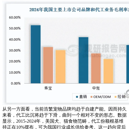
从另一方面看，当前浩繁宠物品牌均趋于自建产能。因而持久
来看，代工比沉将趋于下滑，曲到一个相对不变的形态。数据
显示，2015-2024年，美国犬、猫食物范畴，代工份额根基维
持正在10%摆布，可为我国行业成长供给参考。这一趋向背后