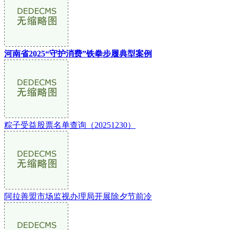
河南省2025“守护消费”铁拳步履典型案例
粽子受益股票名单查询（20251230）
阿拉善盟市场监视办理局开展除夕节前冷