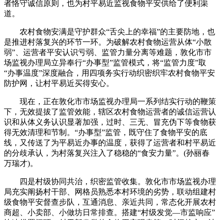
者恪守诚信原则，也为村平易近监视食物平安供给了便利渠
道。
农村食物安满是守护群众“舌尖上的幸福”的主要防地，也
是推进村落复兴的环节一环。为破解农村食物运营从体“小散
弱”、运营者平安认识亏弱、监管力量分离等难题，敦化市市
场监视办理局立异奉行“办事型”监管模式，将“监管力度”取
“办事温度”深度融合，用四项务实行动织密织牢农村食物平安
防护网，让村平易近买得安心。
现在，正在敦化市市场监视办理局一系列结实行动的鞭策
下，无效提拔了监管效能，辖区农村食物运营者的诚信运营认
识和从体义务认识显著加强，过时、三无、冒充伪下等食物获
得无效清理和节制。“办事型”监管，既守住了食物平安的底
线，又传送了为平易近办事的温度，获得了运营者和村平易近
的分歧承认，为村落复兴注入了稳稳的“食安力量”。(孙丽春
万瑞才)。
四是村级协同共治，织密监管收集。敦化市市场监视办理
局充实阐扬村干部、网格员熟悉本村环境的劣势，联动组建村
级食物平安督查步队，互通消息、亲近共同，常态化开展农村
商超、小卖部、小做坊日常排查。搭建“村级发觉—市监响应”