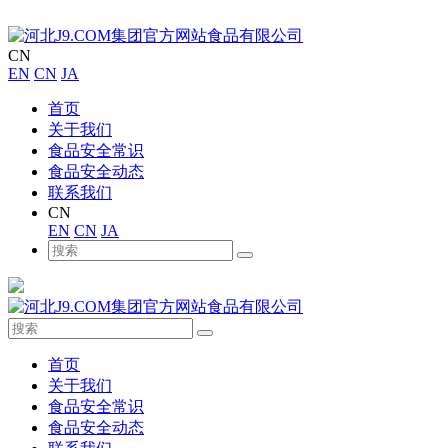
CN
EN
CN
JA
首页
关于我们
食品安全常识
食品安全动态
联系我们
CN
EN
CN
JA
首页
关于我们
食品安全常识
食品安全动态