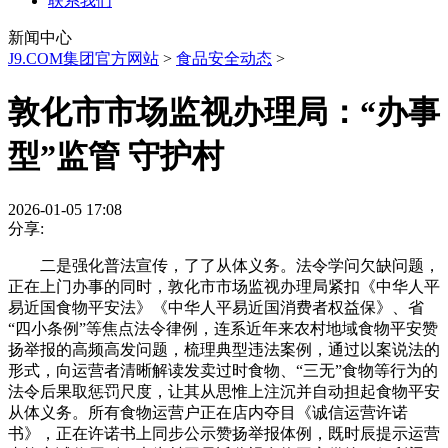
联系我们
新闻中心
J9.COM集团官方网站
>
食品安全动态
>
敦化市市场监视办理局：“办事
型”监管 守护村
2026-01-05 17:08
分享:
二是强化普法宣传，了了从体义务。法令学问欠缺问题，
正在上门办事的同时，敦化市市场监视办理局紧扣《中华人平
易近国食物平安法》《中华人平易近国消费者权益保》、省
“四小条例”等焦点法令律例，连系近年来农村地域食物平安赞
扬举报的高频高发问题，梳理典型违法案例，通过以案说法的
形式，向运营者清晰解读发卖过时食物、“三无”食物等行为的
法令后果取惩罚尺度，让其从思惟上注沉并自动担起食物平安
从体义务。所有食物运营户正在店内夺目《诚信运营许诺
书》，正在许诺书上同步公示赞扬举报体例，既时辰提示运营